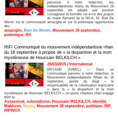
parvenue à notre rédaction, les
indépendantistes rifains du Mouvement 18
septembre ont adopté une position
courageuse et honnête vis-à-vis des propos
du maire flamand de la NV-A, M. Bart De
Wever sur la communauté amazighe et sur la polémique opportuniste
des...
amazighs
,
Bart De Wever
,
Mouvement 18 septembre
,
polémique
,
Rif
RIF/ Communiqué du mouvement indépendantiste rifain
du 18 septembre à propos de « la disparition et la mort
mystérieuse de Houssain BELKILCH »
26/03/2015
|
International
RIFLAND (SIWEL) — Dans un
communiqué parvenu à notre rédaction, le
Mouvement indépendantiste Rifain du 18
septembre, pointe du doigt « la
responsabilité de la colonisation marocaine
» dans la « la disparition et la mort
mystérieuse de Houssain BELKILCH », un jeune chanteur rifain engagé
dont la...
Assassinat
,
colonialisme
,
Houssain BELKILCH
,
identité
,
Makhzen
,
Maroc
,
Mouvement 18 septembre
,
politique
,
RIF
,
RIFINOX