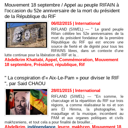
Mouvement 18 septembre / Appel au peuple RIFAIN à
l'occasion du 52e anniversaire de la mort du président
de la République du RIF
06/02/2015
|
International
RIFLAND (SIWEL) — " Le grand peuple
Rifain célèbre les 52e anniversaires de la
mort du président fondateur de la première
République du RIF qui est encore une
source de fierté et de dignité pour tous les
RIFAINS libres, dans un contexte d’une
lutte continue pour la libération du RIF et la...
Abdelkrim Khattabi
,
Appel
,
Commémoration
,
Mouvement
18 septembre
,
Président
,
république
,
Rif
" La conspiration d’« Aix-Le-Pam » pour diviser le RIF
", par Said CHAOU
28/01/2015
|
International
RIFLAND (SIWEL) — "En somme, le
charcutage et la répartition du RIF sur trois
régions, a comme réalisateur le roi et son
ami El Himma, la photographie, le
maquillage et la musique, incombent au
PAM et aux organes politiques et civils
makhzeniens, et tout cela a pour finalité de brouiller...
Abdelkrim
,
indépendance
,
leurre
,
makhzen
,
Mouvement 18