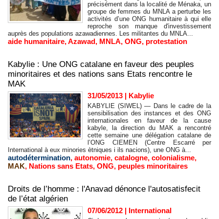
précisément dans la localité de Ménaka, un
groupe de femmes du MNLA a perturbe les
activités d’une ONG humanitaire à qui elle
reproche son manque d'investissement
auprès des populations azawadiennes. Les militantes du MNLA...
aide humanitaire
,
Azawad
,
MNLA
,
ONG
,
protestation
Kabylie : Une ONG catalane en faveur des peuples
minoritaires et des nations sans Etats rencontre le
MAK
31/05/2013
|
Kabylie
KABYLIE (SIWEL) — Dans le cadre de la
sensibilisation des instances et des ONG
internationales en faveur de la cause
kabyle, la direction du MAK a rencontré
cette semaine une délégation catalane de
l’ONG CIEMEN (Centre Escarré per
International à eux minories ètniques i ils nacions), une ONG à...
autodétermination
,
autonomie
,
catalogne
,
colonialisme
,
MAK
,
Nations sans Etats
,
ONG
,
peuples minoritaires
Droits de l’homme : l'Anavad dénonce l'autosatisfecit
de l’état algérien
07/06/2012
|
International