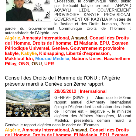
Ci-dessous, le communiqué rendu public
par l'exécutif kabyle en exil : ANAVAḌ
AQVAYLI UΣḌIL GOUVERNEMENT
PROVISOIRE KABYLE PROVISIONAL
GOVERNMENT OF KABYLIA Ministère de
la Justice et des Droits humains, Porte-
parole du Gouvernement Communiqué Droits de l’Homme :
autosatisfecit de l’Algérie Lors...
Algérie
,
Amnesty International
,
Anavad
,
Conseil des Droits
de l’Homme
,
Droits de l'homme
,
El Madania
,
EPU
,
Examen
Périodique Universel
,
Genève
,
Gouvernement provisoire
kabyle
,
Kabylie
,
Kidnapping
,
Liberté d'expression
,
Makhlouf Idri
,
Mourad Medelci
,
Nations Unies
,
Navahethem
Pillay
,
ONG
,
ONU
,
UPR
Conseil des Droits de l’Homme de l'ONU : l’Algérie
présente mardi à Genève son 2ème rapport
28/05/2012
|
International
GENEVE (SIWEL) — Alors que le 50ème
rapport annuel d’Amnesty International
épingle l'Algérie dont la situation des droits
de l’Homme est « négative », le ministre
algérien des Affaires étrangères, Mourad
Medelci, présentera demain mardi à
Genève le rapport algérien dans le cadre de l'Examen...
Algérie
,
Amnesty International
,
Anavad
,
Conseil des Droits
de l’Homme
,
Droits de l'homme
,
El Madania
,
EPU
,
Examen