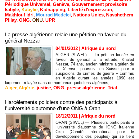
Périodique Universel
,
Genève
,
Gouvernement provisoire
kabyle
,
Kabylie
,
Kidnapping
,
Liberté d'expression
,
Makhlouf Idri
,
Mourad Medelci
,
Nations Unies
,
Navahethem
Pillay
,
ONG
,
ONU
,
UPR
La presse algérienne relaie une pétition en faveur du
général Nezzar
04/01/2012
|
Afrique du nord
ALGER (SIWEL) — La pétition lancée en
faveur du général à la retraite, Khaled
Nezzar, 74 ans, ancien ministre algérien de
la Défense, poursuivi en Suisse pour «
suspicions de crimes de guerre » commis
en Algérie durant les années 1990 est
largement relayée dans de nombreux quotidiens algériens,...
Alger
,
Algérie
,
justice
,
ONG
,
presse algérienne
,
Trial
Harcèlements policiers contre des participants à
l’université d’automne d’une ONG à Oran
18/12/2011
|
Afrique du nord
ORAN (SIWEL) — Plusieurs participants à
l’université d'automne de l'ONG italienne
Cisp (Comité international pour le
développement des peuples) qui se tient