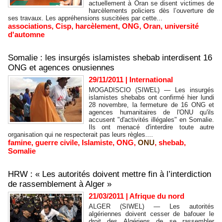
actuellement à Oran se disent victimes de
harcèlements policiers dès l’ouverture de
ses travaux. Les appréhensions suscitées par cette...
associations
,
Cisp
,
harcèlement
,
ONG
,
Oran
,
université
d'automne
Somalie : les insurgés islamistes shebab interdisent 16
ONG et agences onusiennes
29/11/2011
|
International
MOGADISCIO (SIWEL) — Les insurgés
islamistes shebabs ont confirmé hier lundi
28 novembre, la fermeture de 16 ONG et
agences humanitaires de l'ONU qu'ils
accusent "d'activités illégales" en Somalie.
Ils ont menacé d'interdire toute autre
organisation qui ne respecterait pas leurs règles....
famine
,
guerre civile
,
Islamiste
,
ONG
,
ONU
,
shebab
,
Somalie
HRW : « Les autorités doivent mettre fin à l’interdiction
de rassemblement à Alger »
21/03/2011
|
Afrique du nord
ALGER (SIWEL) — Les autorités
algériennes doivent cesser de bafouer le
droit des Algériens de se rassembler