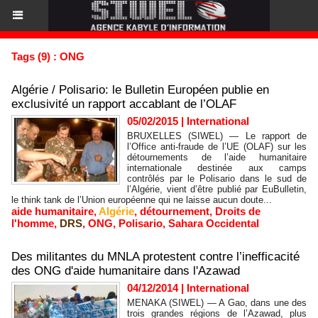
Tags (9) : ONG
Algérie / Polisario: le Bulletin Européen publie en
exclusivité un rapport accablant de l’OLAF
05/02/2015
|
International
BRUXELLES (SIWEL) — Le rapport de
l’Office anti-fraude de l’UE (OLAF) sur les
détournements de l’aide humanitaire
internationale destinée aux camps
contrôlés par le Polisario dans le sud de
l’Algérie, vient d’être publié par EuBulletin,
le think tank de l’Union européenne qui ne laisse aucun doute...
aide humanitaire
,
Algérie
,
détournement
,
Droits de
l'homme
,
DRS
,
ONG
,
Polisario
,
Sahara Occidental
Des militantes du MNLA protestent contre l’inefficacité
des ONG d'aide humanitaire dans l'Azawad
04/12/2014
|
International
MENAKA (SIWEL) — A Gao, dans une des
trois grandes régions de l’Azawad, plus