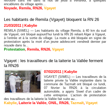
retrouvé sans vie dans la nuit de jeudi à vendredi, à quelques
encablures du village après...
Noyade
,
Remila
,
RN26
,
Vgayet
Les habitants de Remila (Vgayet) bloquent la RN 26
21/03/2011
|
Kabylie
REMILA (SIWEL) — Les habitants du village Remila, à 40 km du sud
de Vgayet, ont bloqué aujourd’hui lundi la RN 26 reliant Alger à Vgayet,
à l’entrée et à la sortie du village. La route a été bloquée en signe de
protestation après la mort d’un jeune adolescent vendredi dernier par
noyade dans la...
Protestation
,
Remila
,
RN26
,
Vgayet
Vgayet : les travailleurs de la laiterie la Vallée ferment
la RN26
07/02/2011
|
Kabylie
VGAYET (SIWEL) — Les travailleurs de la
laiterie privée la Vallée implantée dans la
commune de Tazmalt ont bloqué ce lundi,
07 février la RN26 à la circulation
automobile, a appris Siwel d’un cadre de
cette entreprise. L’action de protestation
des travailleurs de la laiterie la Vallée fait suite au...
Kabylie
,
Laiterie la Vallée
,
ONIL
,
RN26
,
Tazmalt
,
Vgayet