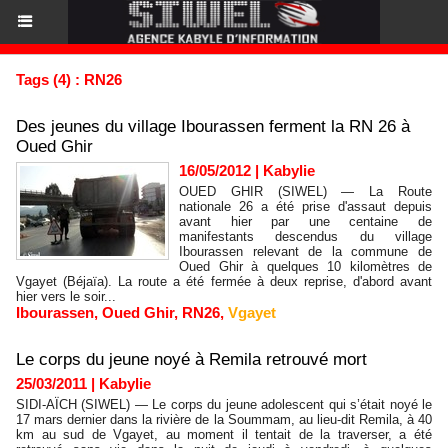
Tags (4) : RN26
Des jeunes du village Ibourassen ferment la RN 26 à
Oued Ghir
16/05/2012
|
Kabylie
OUED GHIR (SIWEL) — La Route
nationale 26 a été prise d'assaut depuis
avant hier par une centaine de
manifestants descendus du village
Ibourassen relevant de la commune de
Oued Ghir à quelques 10 kilomètres de
Vgayet (Béjaïa). La route a été fermée à deux reprise, d'abord avant
hier vers le soir...
Ibourassen
,
Oued Ghir
,
RN26
,
Vgayet
Le corps du jeune noyé à Remila retrouvé mort
25/03/2011
|
Kabylie
SIDI-AÏCH (SIWEL) — Le corps du jeune adolescent qui s’était noyé le
17 mars dernier dans la rivière de la Soummam, au lieu-dit Remila, à 40
km au sud de Vgayet, au moment il tentait de la traverser, a été