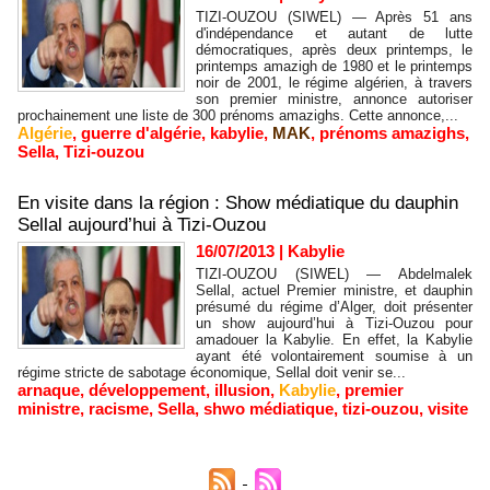
TIZI-OUZOU (SIWEL) — Après 51 ans
d'indépendance et autant de lutte
démocratiques, après deux printemps, le
printemps amazigh de 1980 et le printemps
noir de 2001, le régime algérien, à travers
son premier ministre, annonce autoriser
prochainement une liste de 300 prénoms amazighs. Cette annonce,...
Algérie
,
guerre d'algérie
,
kabylie
,
MAK
,
prénoms amazighs
,
Sella
,
Tizi-ouzou
En visite dans la région : Show médiatique du dauphin
Sellal aujourd’hui à Tizi-Ouzou
16/07/2013
|
Kabylie
TIZI-OUZOU (SIWEL) — Abdelmalek
Sellal, actuel Premier ministre, et dauphin
présumé du régime d’Alger, doit présenter
un show aujourd’hui à Tizi-Ouzou pour
amadouer la Kabylie. En effet, la Kabylie
ayant été volontairement soumise à un
régime stricte de sabotage économique, Sellal doit venir se...
arnaque
,
développement
,
illusion
,
Kabylie
,
premier
ministre
,
racisme
,
Sella
,
shwo médiatique
,
tizi-ouzou
,
visite