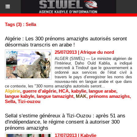
Tags (3) : Sella
Algérie : Les 300 prénoms amazighs autorisés seront
désormais transcris en arabe !
25/07/2013
|
Afrique du nord
ALGER (SIWEL) — Le ministre algérien de
l’Intérieur, Daho Ould Kablia, a indiqué
mercredi à Tindouf que le gouvernement a
ordonné aux services de l’état civil à
travers le pays d’enregistrer les noms des
nouveau-nés en langue arabe et que dans
ce contexte, les "300 noms amazighs autorisés seront...
Algérie
,
guerre d'algérie
,
HCA
,
kabylie
,
langue arabe
,
langue kabyle
,
langue tamazight
,
MAK
,
prénoms amazighs
,
Sella
,
Tizi-ouzou
Sellal s'estime généreux à Tizi-Ouzou : après 51 ans
d'indépendance, le régime consent à autoriser 300
prénoms amazighs
17/07/2013
|
Kabylie