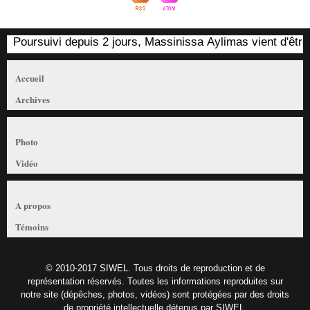
Poursuivi depuis 2 jours, Massinissa Aylimas vient d'être ar
Accueil
Archives
Photo
Vidéo
A propos
Témoins
© 2010-2017 SIWEL. Tous droits de reproduction et de
représentation réservés. Toutes les informations reproduites sur
notre site (dépêches, photos, vidéos) sont protégées par des droits
de propriété intellectuelle détenus par SIWEL.