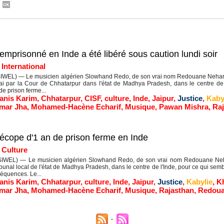
prisonné en Inde a été libéré sous caution lundi soir
|
International
WEL) — Le musicien algérien Slowhand Redo, de son vrai nom Redouane Nehar, a é
ai par la Cour de Chhatarpur dans l'état de Madhya Pradesh, dans le centre de 
de prison ferme...
anis Karim
,
Chhatarpur
,
CISF
,
culture
,
Inde
,
Jaipur
,
Justice
,
Kaby
mar Jha
,
Mohamed-Hacène Echarif
,
Musique
,
Pawan Mishra
,
Ra
cope d'1 an de prison ferme en Inde
|
Culture
WEL) — Le musicien algérien Slowhand Redo, de son vrai nom Redouane Neha
ibunal local de l'état de Madhya Pradesh, dans le centre de l'Inde, pour ce qui semb
équences. Le...
anis Karim
,
Chhatarpur
,
culture
,
Inde
,
Jaipur
,
Justice
,
Kabylie
,
K
mar Jha
,
Mohamed-Hacène Echarif
,
Musique
,
Rajasthan
,
Redoua