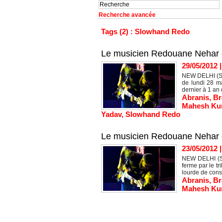
Recherche avancée
Tags (2) : Slowhand Redo
Le musicien Redouane Nehar em
29/05/2012
NEW DELHI (SI
de lundi 28 m
dernier à 1 an 
Abranis
,
Br
Mahesh Ku
Yadav
,
Slowhand Redo
Le musicien Redouane Nehar é
23/05/2012
NEW DELHI (SI
ferme par le tr
lourde de cons
Abranis
,
Br
Mahesh Ku