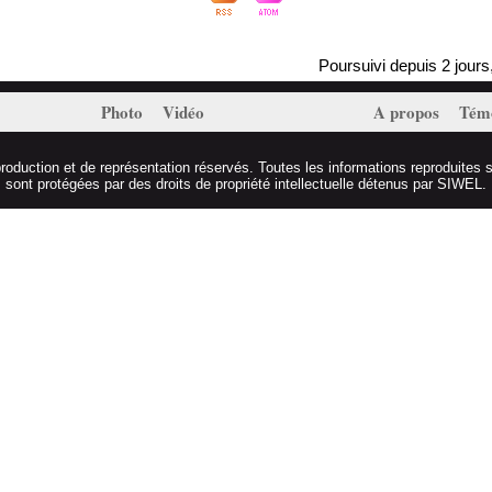
Poursuivi depuis 2 jours, Ma
Photo
Vidéo
A propos
Tém
duction et de représentation réservés. Toutes les informations reproduites s
sont protégées par des droits de propriété intellectuelle détenus par SIWEL.