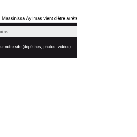
ssinissa Aylimas vient d'être arrêté par les autorités coloniales (mis 
oins
ur notre site (dépêches, photos, vidéos)