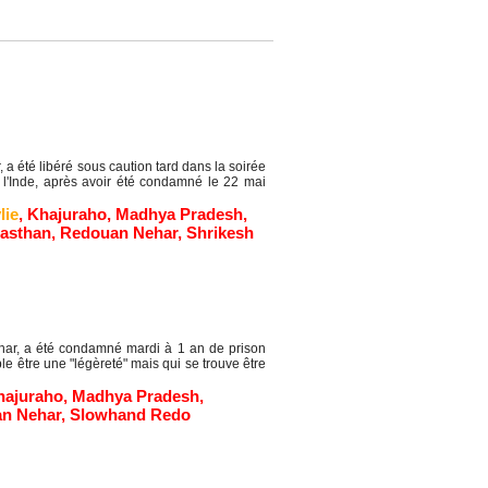
té libéré sous caution tard dans la soirée
l'Inde, après avoir été condamné le 22 mai
lie
,
Khajuraho
,
Madhya Pradesh
,
jasthan
,
Redouan Nehar
,
Shrikesh
r, a été condamné mardi à 1 an de prison
le être une "légèreté" mais qui se trouve être
hajuraho
,
Madhya Pradesh
,
n Nehar
,
Slowhand Redo