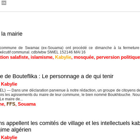
la mairie
ommune de Swamaε (ex-Souama) ont procédé ce dimanche à la fermeture 
 l'exécutif communal. cdb/wbw SIWEL 152146 MAI 16
ation salafiste
,
islamisme
,
Kabylie
,
mosquée
,
perversion politique
 de Bouteflika : Le personnage a de qui tenir
|
Kabylie
) — Dans une déclaration parvenue à notre rédaction, un groupe de citoyens 
ois les agissements du maire de leur commune, le bien nommé Boukhtouche. Nous 
 Le maire de...
he
,
FFS
,
Souama
appellent les comités de village et les intellectuels kab
gime algérien
|
Kabylie