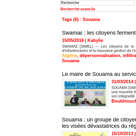
Recherche avancée
Tags (6) : Souama
Swamaε : les citoyens ferment 
15/05/2016
|
Kabylie
SWAMAΣ (SIWEL) — Les citoyens de la c
d'infrastructures et la mauvaise gestion de
Algérie
,
dépersonnalisation
,
infiltr
Souama
Le maire de Souama au service
31/03/2014
SOUAMA (SIWEL
une nouvelle f
son intégralité
Boukhtouc
Souama : un groupe de citoyens 
les visées dévastatrices du ré
15/10/2013