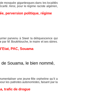
n de mosquée gigantesques dans les localités
rté. Ainsi, pour le régime raciste algérien,
ée
,
perversion politique
,
régime
ier parvenu à Siwel la déliquescence qui
par M. Boukhtouche, le maire et ses sbires.
d'Etat
,
PAC
,
Souama
ire de Souama, le bien nommé,
umentaliser une jeune fille orpheline qu’il a
ur les patriotes autonomistes, faisant par la
a
,
trafic de drogue