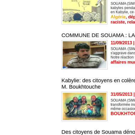
SOUAMA (SIWEL)
kabyles pendan
en Kabylie, ce 
Algérie
,
dép
raciste
,
rel
COMMUNE DE SOUAMA : L
11/09/2013
SOUAMA (SIWEL
s'aggrave dans
Notre réaction s
affaires mu
Kabylie: des citoyens en colè
M. Boukhtouche
31/05/2013
SOUAMA (SIWEL)
transformée in
même occasion
BOUKHTO
Des citoyens de Souama dénonc