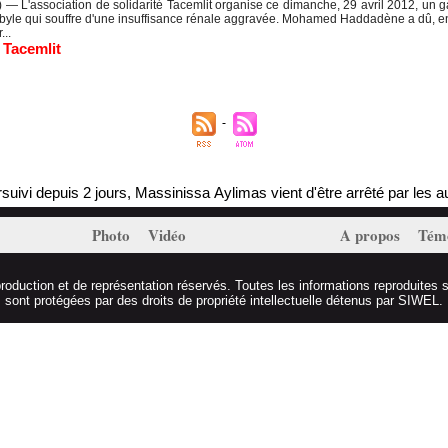
— L'association de solidarité Tacemlit organise ce dimanche, 29 avril 2012, un ga
byle qui souffre d'une insuffisance rénale aggravée. Mohamed Haddadène a dû, en u
...
,
Tacemlit
ivi depuis 2 jours, Massinissa Aylimas vient d'être arrêté par les autor
Photo
Vidéo
A propos
Tém
duction et de représentation réservés. Toutes les informations reproduites s
sont protégées par des droits de propriété intellectuelle détenus par SIWEL.