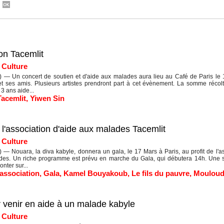
ion Tacemlit
|
Culture
— Un concert de soutien et d'aide aux malades aura lieu au Café de Paris le 16 
 ses amis. Plusieurs artistes prendront part à cet évènement. La somme récolté
3 ans aide...
Tacemlit
,
Yiwen Sin
 l'association d'aide aux malades Tacemlit
|
Culture
— Nouara, la diva kabyle, donnera un gala, le 17 Mars à Paris, au profit de l'ass
des. Un riche programme est prévu en marche du Gala, qui débutera 14h. Une s
nter sur...
association
,
Gala
,
Kamel Bouyakoub
,
Le fils du pauvre
,
Mouloud
r venir en aide à un malade kabyle
|
Culture