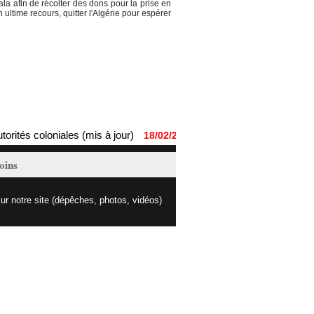
la afin de récolter des dons pour la prise en
ltime recours, quitter l'Algérie pour espérer
ités coloniales (mis à jour)
Nabila Djahnine : l’amertum
18/02/2017
oins
ur notre site (dépêches, photos, vidéos)