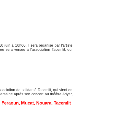
juin à 16h00. Il sera organisé par l'artiste
e sera versée à l'association Tacemlit, qui
ociation de solidarité Tacemlit, qui vient en
emaine après son concert au théâtre Adyar,
 Feraoun
,
Mucat
,
Nouara
,
Tacemlit