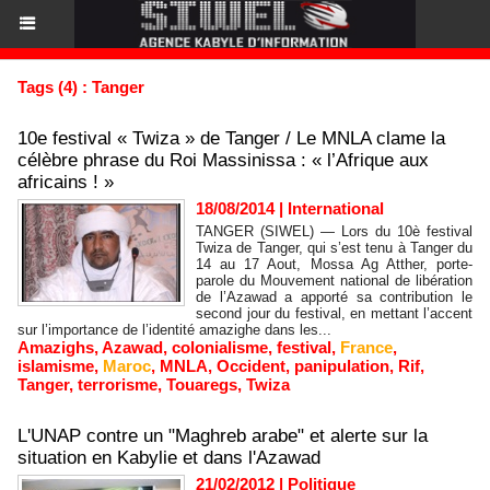
Tags (4) : Tanger
10e festival « Twiza » de Tanger / Le MNLA clame la
célèbre phrase du Roi Massinissa : « l’Afrique aux
africains ! »
18/08/2014
|
International
TANGER (SIWEL) — Lors du 10è festival
Twiza de Tanger, qui s’est tenu à Tanger du
14 au 17 Aout, Mossa Ag Atther, porte-
parole du Mouvement national de libération
de l’Azawad a apporté sa contribution le
second jour du festival, en mettant l’accent
sur l’importance de l’identité amazighe dans les...
Amazighs
,
Azawad
,
colonialisme
,
festival
,
France
,
islamisme
,
Maroc
,
MNLA
,
Occident
,
panipulation
,
Rif
,
Tanger
,
terrorisme
,
Touaregs
,
Twiza
L'UNAP contre un "Maghreb arabe" et alerte sur la
situation en Kabylie et dans l'Azawad
21/02/2012
|
Politique