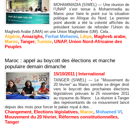
MOHAMMADIA (SIWEL) — Une réunion de
l’UNAP s’est tenue à Mohammedia au
Maroc pour faire le point sur la situation
politique en Afrique du Nord. Le premier
point abordé a été la volonté affichée du
président tunisien de refonder l’Union du
Maghreb Arabe (UMA) en une Union Maghrébine (UM). Cela...
Algérie
,
Amazighs
,
Ferhat Mehenni
,
Libye
,
Maghreb arabe
,
Maroc
,
Tanger
,
Tunisie
,
UNAP
,
Union Nord-Africaine des
Peuples
Maroc : appel au boycott des élections et marche
populaire demain dimanche
15/10/2011
|
International
TANGER (SIWEL) — Le "Mouvement du
20 février" au Maroc semble se diriger droit
vers le boycott des prochaines élections
législatives prévues le 25 novembre 2011
au royaume du Maroc . La réunion à Tanger
des représentants de ce mouvement lancé
depuis des mois pour forcer le palais royal à des...
Changement
,
Elections législatives
,
Maroc
,
Mohamed VI
,
Mouvement du 20 février
,
Réformes constitutionnelles
,
Tanger