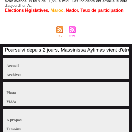
avait avancé un taux de 11,5% à midi. Des incidents ont émaillé le vote
d'aujourd'hui. A...
Elections législatives
,
Maroc
,
Nador
,
Taux de participation
Poursuivi depuis 2 jours, Massinissa Aylimas vient d'être ar
Accueil
Archives
Photo
Vidéo
A propos
Témoins