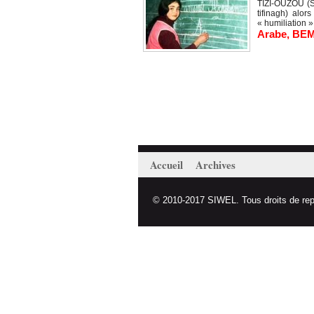
TIZI-OUZOU (SI
tifinagh) alor
« humiliation ».
Arabe
,
BE
Accueil
Archives
© 2010-2017 SIWEL. Tous droits de repro