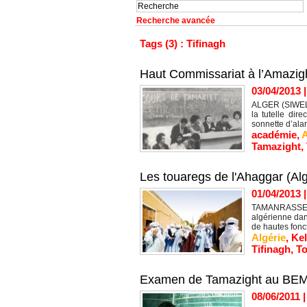
Recherche avancée
Tags (3) : Tifinagh
Haut Commissariat à l’Amazighi
03/04/2013
ALGER (SIWEL) 
la tutelle dir
sonnette d’alar
académie
,
A
Tamazight
,
Les touaregs de l'Ahaggar (Alg
01/04/2013
TAMANRASSET (
algérienne dans
de hautes fonct
Algérie
,
Ke
Tifinagh
,
T
Examen de Tamazight au BEM :
08/06/2011