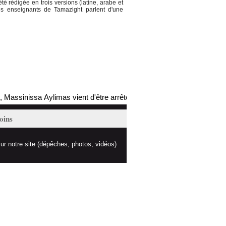
rédigée en trois versions (latine, arabe et
 Les enseignants de Tamazight parlent d'une
assinissa Aylimas vient d'être arrêté par les autorités coloniales (mis 
oins
ur notre site (dépêches, photos, vidéos)