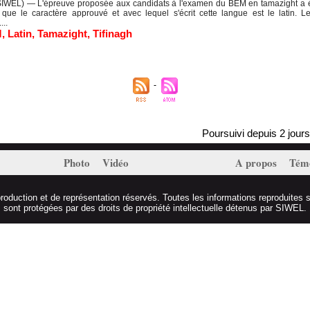
WEL) — L'épreuve proposée aux candidats à l'examen du BEM en tamazight a été 
s que le caractère approuvé et avec lequel s'écrit cette langue est le latin.
...
M
,
Latin
,
Tamazight
,
Tifinagh
Poursuivi depuis 2 jours, M
Photo
Vidéo
A propos
Tém
duction et de représentation réservés. Toutes les informations reproduites s
sont protégées par des droits de propriété intellectuelle détenus par SIWEL.