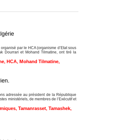
lgérie
 organisé par le HCA (organisme d’Etat sous
ak Dourrari et Mohand Tilmatine, ont tiré la
ne
,
HCA
,
Mohand Tilmatine
,
ien.
ns adressée au président de la République
postes ministériels, de membres de l’Exécutif et
omiques
,
Tamanrasset
,
Tamashek
,