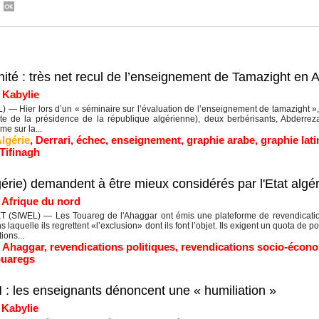
té : très net recul de l’enseignement de Tamazight en A
|
Kabylie
— Hier lors d’un « séminaire sur l’évaluation de l’enseignement de tamazight »,
ecte de la présidence de la république algérienne), deux berbérisants, Abderrez
me sur la...
lgérie
,
Derrari
,
échec
,
enseignement
,
graphie arabe
,
graphie lati
Tifinagh
érie) demandent à être mieux considérés par l'Etat algér
|
Afrique du nord
SIWEL) — Les Touareg de l'Ahaggar ont émis une plateforme de revendicatio
 laquelle ils regrettent «l’exclusion» dont ils font l’objet. Ils exigent un quota de 
ions...
l Ahaggar
,
revendications politiques
,
revendications socio-écon
ouaregs
 les enseignants dénoncent une « humiliation »
|
Kabylie