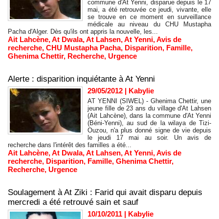
commune d'At Yenni, disparue depuis le 17
mai, a été retrouvée ce jeudi, vivante, elle
se trouve en ce moment en surveillance
médicale au niveau du CHU Mustapha
Pacha d'Alger. Dès qu'ils ont appris la nouvelle, les...
Ait Lahcène
,
At Dwala
,
At Lahsen
,
At Yenni
,
Avis de
recherche
,
CHU Mustapha Pacha
,
Disparition
,
Famille
,
Ghenima Chettir
,
Recherche
,
Urgence
Alerte : disparition inquiétante à At Yenni
29/05/2012
|
Kabylie
AT YENNI (SIWEL) - Ghenima Chettir, une
jeune fille de 23 ans du village d'At Lahsen
(Ait Lahcène), dans la commune d'At Yenni
(Béni-Yenni), au sud de la wilaya de Tizi-
Ouzou, n'a plus donné signe de vie depuis
le jeudi 17 mai au soir. Un avis de
recherche dans l'intérêt des familles a été...
Ait Lahcène
,
At Dwala
,
At Lahsen
,
At Yenni
,
Avis de
recherche
,
Disparition
,
Famille
,
Ghenima Chettir
,
Recherche
,
Urgence
Soulagement à At Ziki : Farid qui avait disparu depuis
mercredi a été retrouvé sain et sauf
10/10/2011
|
Kabylie