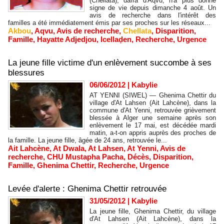
(Chellata), daïra d'Aqvu, n'a plus donné
signe de vie depuis dimanche 4 août. Un
avis de recherche dans l'intérêt des
familles a été immédiatement émis par ses proches sur les réseaux...
Akbou
,
Aqvu
,
Avis de recherche
,
Chellata
,
Disparition
,
Famille
,
Hayatte Adjedjou
,
Icellaḍen
,
Recherche
,
Urgence
La jeune fille victime d'un enlèvement succombe à ses
blessures
06/06/2012
|
Kabylie
AT YENNI (SIWEL) — Ghenima Chettir du
village d'At Lahsen (Ait Lahcène), dans la
commune d'At Yenni, retrouvée grièvement
blessée à Alger une semaine après son
enlèvement le 17 mai, est décédée mardi
matin, a-t-on appris auprès des proches de
la famille. La jeune fille, âgée de 24 ans, retrouvée le...
Ait Lahcène
,
At Dwala
,
At Lahsen
,
At Yenni
,
Avis de
recherche
,
CHU Mustapha Pacha
,
Décès
,
Disparition
,
Famille
,
Ghenima Chettir
,
Recherche
,
Urgence
Levée d'alerte : Ghenima Chettir retrouvée
31/05/2012
|
Kabylie
La jeune fille, Ghenima Chettir, du village
d'At Lahsen (Ait Lahcène), dans la