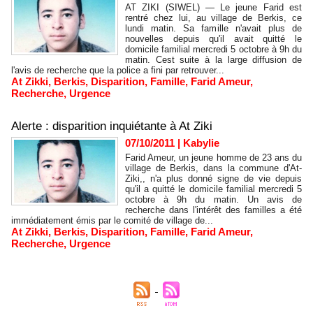
AT ZIKI (SIWEL) — Le jeune Farid est
rentré chez lui, au village de Berkis, ce
lundi matin. Sa famille n'avait plus de
nouvelles depuis qu'il avait quitté le
domicile familial mercredi 5 octobre à 9h du
matin. Cest suite à la large diffusion de
l'avis de recherche que la police a fini par retrouver...
At Zikki
,
Berkis
,
Disparition
,
Famille
,
Farid Ameur
,
Recherche
,
Urgence
Alerte : disparition inquiétante à At Ziki
07/10/2011
|
Kabylie
Farid Ameur, un jeune homme de 23 ans du
village de Berkis, dans la commune d'At-
Ziki,, n'a plus donné signe de vie depuis
qu'il a quitté le domicile familial mercredi 5
octobre à 9h du matin. Un avis de
recherche dans l'intérêt des familles a été
immédiatement émis par le comité de village de...
At Zikki
,
Berkis
,
Disparition
,
Famille
,
Farid Ameur
,
Recherche
,
Urgence