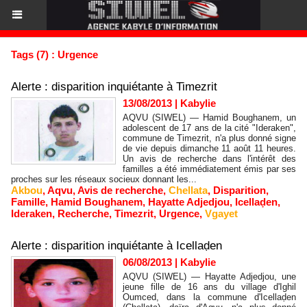
Tags (7) : Urgence
Alerte : disparition inquiétante à Timezrit
13/08/2013
|
Kabylie
AQVU (SIWEL) — Hamid Boughanem, un
adolescent de 17 ans de la cité "Ideraken",
commune de Timezrit, n'a plus donné signe
de vie depuis dimanche 11 août 11 heures.
Un avis de recherche dans l'intérêt des
familles a été immédiatement émis par ses
proches sur les réseaux socieux donnant les...
Akbou
,
Aqvu
,
Avis de recherche
,
Chellata
,
Disparition
,
Famille
,
Hamid Boughanem
,
Hayatte Adjedjou
,
Icellaḍen
,
Ideraken
,
Recherche
,
Timezrit
,
Urgence
,
Vgayet
Alerte : disparition inquiétante à Icellaḍen
06/08/2013
|
Kabylie
AQVU (SIWEL) — Hayatte Adjedjou, une
jeune fille de 16 ans du village d'Ighil
Oumced, dans la commune d'Icellaḍen