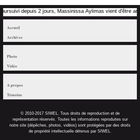
rsuivi depuis 2 jours, Massinissa Aylimas vient d'être arrêté 
Accueil
Archives
Photo
Vidéo
A propos
Témoins
© 2010-2017 SIWEL. Tous droits de reproduction et de
représentation réservés. Toutes les informations reproduites sur
notre site (dépêches, photos, vidéos) sont protégées par des droits
de propriété intellectuelle détenus par SIWEL.