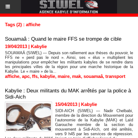
Tags (2) : affiche
Souamaâ : Quand le maire FFS se trompe de cible
19/04/2013
|
Kabylie
SOUAMAÄ (SIWEL) — Depuis son ralliement aux thèses du pouvoir, le
FFS ne « perd pas le nord ». Ainsi, ses « élus » multiplient les
manipulations pour empêcher les militants kabyles de se rendre dans
les principales villes de la région pour une marche historique de la
Kabylie. Le « maire » de la...
affiche
,
apc
,
ffs
,
kabylie
,
maire
,
mak
,
souamaâ
,
transport
Kabylie : Deux militants du MAK arrêtés par la police à
Sidi-Aich
15/04/2013
|
Kabylie
SIDI-AICH (SIWEL) — Nadir Chelbabi,
membre de la direction du Mouvement pour
l’autonomie de la Kabylie (MAK) et Laïd
Garouche membre de la section du
mouvement à Sidi-Aïch, ont été arrêtés,
vers 9 h45 par les services de répression.