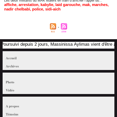
Les deux militants du MAK étaient en train d’afficher l’appel du...
affiche
,
arrestation
,
kabylie
,
laid garouche
,
mak
,
marches
,
nadir chelbabi
,
police
,
sidi-aich
Poursuivi depuis 2 jours, Massinissa Aylimas vient d'être arr
Accueil
Archives
Photo
Vidéo
A propos
Témoins