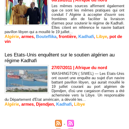
Les mêmes sources affirment également
que ce sont les mêmes pratiques qui ont
conduit l' Algérie à accepter d'ouvrir ses
frontières afin de faciliter la livraison
d'armes pour soutenir le régime de Kadhafi.
Elles citent en référence le navire battant
pavillon libyen qui a mouillé le 19 juillet...
Algérie
,
armes
,
Bouteflika
,
frontière
,
Kadhafi
,
Libye
,
pot de
vin
Les Etats-Unis enquêtent sur le soutien algérien au
régime Kadhafi
27/07/2011
|
Afrique du nord
WASHINGTON ( SIWEL) — Les Etats-Unis
ont ouvert une enquête au sujet d'un navire
battant pavillon libyen, qui aurait mouillé le
19 juillet courant au port algérien de
Djendjen, d'où une cargaison d'armes a été
acheminée vers la Libye. Un responsable
du Département d'Etat américain, a dévoilé les...
Algérie
,
armes
,
Djendjen
,
Kadhafi
,
Libye