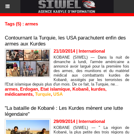
Tags (5) : armes
Contournant la Turquie, les USA parachutent enfin des
armes aux Kurdes
21/10/2014
|
International
KOBANE (SIWEL) — Dans la nuit de
dimanche à lundi, l'armée américaine a
annoncé avoir largué pour la première fois
des armes, des munitions et du matériel
médical aux combattants kurdes de
Kobanê, assiégés par les terroristes de
l'Etat islamique depuis plus d'un mois. De ce fait, la Turquie, ne...
armes
,
Erdogan
,
Etat islamique
,
Kobanê
,
kurdes
,
médicaments
,
Turquie
,
USA
"La bataille de Kobané : Les Kurdes mènent une lutte
légendaire"
29/09/2014
|
International
KOBANE (SIWEL) — " La région de
Kobané, la plus petite des trois régions du