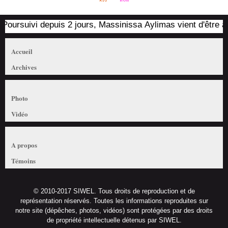
oursuivi depuis 2 jours, Massinissa Aylimas vient d'être arrê
Accueil
Archives
Photo
Vidéo
A propos
Témoins
© 2010-2017 SIWEL. Tous droits de reproduction et de
représentation réservés. Toutes les informations reproduites sur
notre site (dépêches, photos, vidéos) sont protégées par des droits
de propriété intellectuelle détenus par SIWEL.