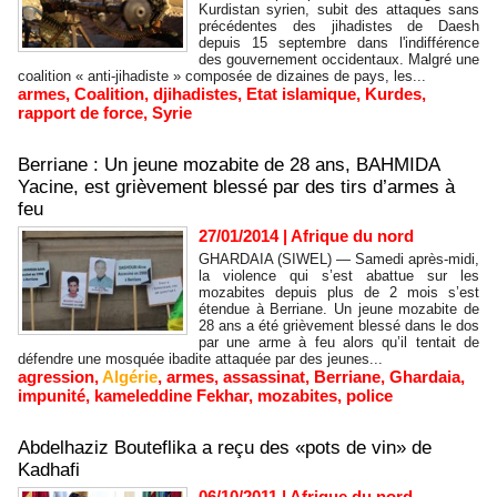
Kurdistan syrien, subit des attaques sans
précédentes des jihadistes de Daesh
depuis 15 septembre dans l'indifférence
des gouvernement occidentaux. Malgré une
coalition « anti-jihadiste » composée de dizaines de pays, les...
armes
,
Coalition
,
djihadistes
,
Etat islamique
,
Kurdes
,
rapport de force
,
Syrie
Berriane : Un jeune mozabite de 28 ans, BAHMIDA
Yacine, est grièvement blessé par des tirs d’armes à
feu
27/01/2014
|
Afrique du nord
GHARDAIA (SIWEL) — Samedi après-midi,
la violence qui s’est abattue sur les
mozabites depuis plus de 2 mois s’est
étendue à Berriane. Un jeune mozabite de
28 ans a été grièvement blessé dans le dos
par une arme à feu alors qu’il tentait de
défendre une mosquée ibadite attaquée par des jeunes...
agression
,
Algérie
,
armes
,
assassinat
,
Berriane
,
Ghardaia
,
impunité
,
kameleddine Fekhar
,
mozabites
,
police
Abdelhaziz Bouteflika a reçu des «pots de vin» de
Kadhafi
06/10/2011
|
Afrique du nord