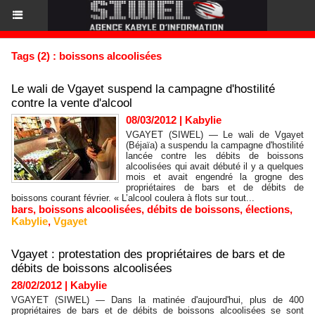
Tags (2) : boissons alcoolisées
Le wali de Vgayet suspend la campagne d'hostilité
contre la vente d'alcool
08/03/2012
|
Kabylie
VGAYET (SIWEL) — Le wali de Vgayet
(Béjaïa) a suspendu la campagne d'hostilité
lancée contre les débits de boissons
alcoolisées qui avait débuté il y a quelques
mois et avait engendré la grogne des
propriétaires de bars et de débits de
boissons courant février. « L’alcool coulera à flots sur tout...
bars
,
boissons alcoolisées
,
débits de boissons
,
élections
,
Kabylie
,
Vgayet
Vgayet : protestation des propriétaires de bars et de
débits de boissons alcoolisées
28/02/2012
|
Kabylie
VGAYET (SIWEL) — Dans la matinée d'aujourd'hui, plus de 400
propriétaires de bars et de débits de boissons alcoolisées se sont