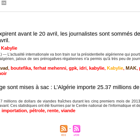
expirent avant le 20 avril, les journalistes sont sommés de
ril.
|
Kabylie
L'actualité internationale va bon train sur la présidentielle algérienne qui pourtant
algérien, jaloux de ses prérogatives régaliennes n'a permis qu'à très peu de jour
vad
,
boutefika
,
ferhat mehenni
,
gpk
,
idri
,
kabylie
,
Kabylie
,
MAK
,
oir
vage sont mises à sac : L’Algérie importe 25.37 millions d
 millions de dollars de viandes fraîches durant les cinq premiers mois de 20
t. Ces statistiques ont été fournies par le Centre national de l'informatique et de
,
importation
,
pétrole
,
rente
,
viande