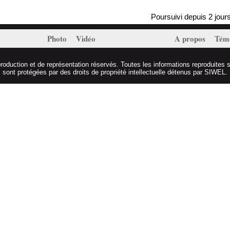
Poursuivi depuis 2 jours, M
Photo
Vidéo
A propos
Tém
duction et de représentation réservés. Toutes les informations reproduites s
sont protégées par des droits de propriété intellectuelle détenus par SIWEL.