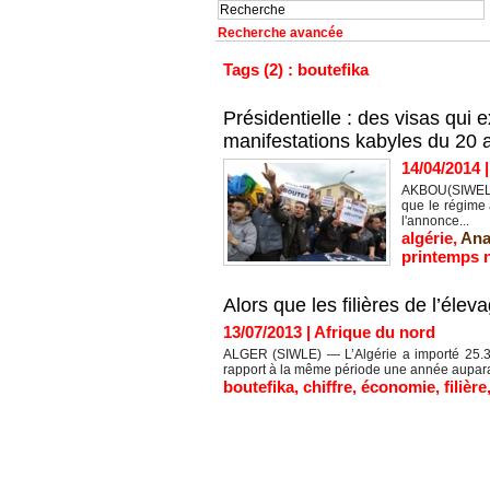
Recherche avancée
Tags (2) : boutefika
Présidentielle : des visas qui 
manifestations kabyles du 20 av
14/04/2014
AKBOU(SIWEL) — 
que le régime 
l'annonce...
algérie
,
Ana
printemps n
Alors que les filières de l’éle
13/07/2013
|
Afrique du nord
ALGER (SIWLE) — L’Algérie a importé 25.37
rapport à la même période une année auparavan
boutefika
,
chiffre
,
économie
,
filière