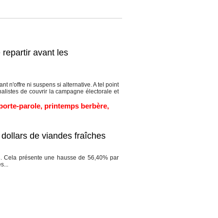
 repartir avant les
 n'offre ni suspens si alternative. A tel point
nalistes de couvrir la campagne électorale et
porte-parole
,
printemps berbère
,
e dollars de viandes fraîches
13. Cela présente une hausse de 56,40% par
s...