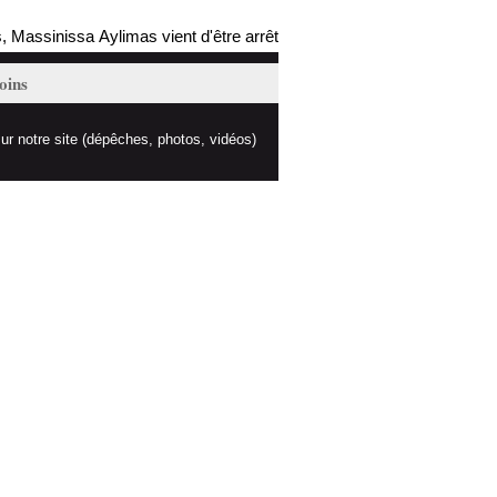
assinissa Aylimas vient d'être arrêté par les autorités coloniales (mis
oins
ur notre site (dépêches, photos, vidéos)