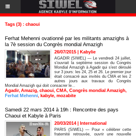
Tags (3) : chaoui
Ferhat Mehenni ovationné par les militants amazighs à
la 7è session du Congrès mondial Amazigh
26/07/2015
|
Kabylie
AGADIR (SIWEL) — Le vendredi 24 juillet,
s'ouvrait la septième session du Congrès
Mondial Amazigh à Agadir qui s'est déroulé
sur 3 jours: les 24, 25 et 26. Le premier jour
était consacré aux invités du CMA et les 2
autres jours aux travaux du Congrès
Mondial Amazigh qui doit consacrer le...
Agadir
,
Amazig
,
chaoui
,
CMA
,
Congrès mondial Amazigh
,
Ferhat Mehenni
,
kabyle
,
mozabite
Samedi 22 mars 2014 à 19h : Rencontre des pays
Chaoui et Kabyle à Paris
20/03/2014
|
International
PARIS (SIWEL) — Pour « célébrer cette
fraternité retrouvée, ouvrir une nouvelle