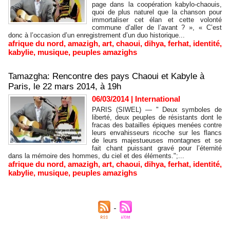
page dans la coopération kabylo-chaouis,
quoi de plus naturel que la chanson pour
immortaliser cet élan et cette volonté
commune d’aller de l’avant ? », « C’est
donc à l’occasion d’un enregistrement d’un duo historique...
afrique du nord
,
amazigh
,
art
,
chaoui
,
dihya
,
ferhat
,
identité
,
kabylie
,
musique
,
peuples amazighs
Tamazgha: Rencontre des pays Chaoui et Kabyle à
Paris, le 22 mars 2014, à 19h
06/03/2014
|
International
PARIS (SIWEL) — " Deux symboles de
liberté, deux peuples de résistants dont le
fracas des batailles épiques menées contre
leurs envahisseurs ricoche sur les flancs
de leurs majestueuses montagnes et se
fait chant puissant gravé pour l’éternité
dans la mémoire des hommes, du ciel et des éléments.";...
afrique du nord
,
amazigh
,
art
,
chaoui
,
dihya
,
ferhat
,
identité
,
kabylie
,
musique
,
peuples amazighs