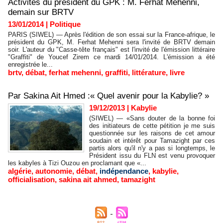
Activités du président du GPK : M. Ferhat Mehenni,
demain sur BRTV
13/01/2014
|
Politique
PARIS (SIWEL) — Après l'édition de son essai sur la France-afrique, le
président du GPK, M. Ferhat Mehenni sera l'invité de BRTV demain
soir. L'auteur du "Casse-tête français" est l'invité de l'émission littéraire
"Graffiti" de Youcef Zirem ce mardi 14/01/2014. L'émission a été
enregistrée le...
brtv
,
débat
,
ferhat mehenni
,
graffiti
,
littérature
,
livre
Par Sakina Ait Hmed :« Quel avenir pour la Kabylie? »
19/12/2013
|
Kabylie
(SIWEL) — «Sans douter de la bonne foi
des initiateurs de cette pétition je me suis
questionnée sur les raisons de cet amour
soudain et intérêt pour Tamazight par ces
partis alors qu'il n'y a pas si longtemps, le
Président issu du FLN est venu provoquer
les kabyles à Tizi Ouzou en proclamant que «...
algérie
,
autonomie
,
débat
,
indépendance
,
kabylie
,
officialisation
,
sakina ait ahmed
,
tamazight