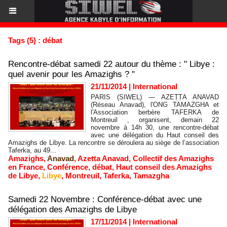
Tags (5) : débat
Rencontre-débat samedi 22 autour du thème : " Libye :
quel avenir pour les Amazighs ? "
21/11/2014
|
International
PARIS (SIWEL) — AZEṬṬA ANAVAD
(Réseau Anavad), l'ONG TAMAZGHA et
l'Association berbère TAFERKA de
Montreuil , organisent, demain 22
novembre à 14h 30, une rencontre-débat
avec une délégation du Haut conseil des
Amazighs de Libye. La rencontre se déroulera au siège de l’association
Taferka, au 49...
Amazighs
,
Anavad
,
Azetta Anavad
,
Collectif des Amazighs
en France
,
Conférence
,
débat
,
Haut conseil des Amazighs
de Libye
,
Libye
,
Montreuil
,
Taferka
,
Tamazgha
Samedi 22 Novembre : Conférence-débat avec une
délégation des Amazighs de Libye
17/11/2014
|
International