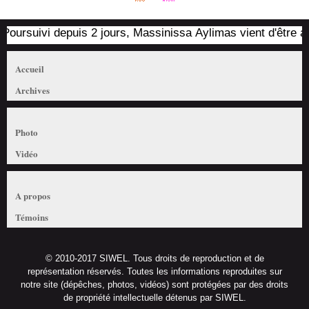
oursuivi depuis 2 jours, Massinissa Aylimas vient d'être arrê
Accueil
Archives
Photo
Vidéo
A propos
Témoins
© 2010-2017 SIWEL. Tous droits de reproduction et de
représentation réservés. Toutes les informations reproduites sur
notre site (dépêches, photos, vidéos) sont protégées par des droits
de propriété intellectuelle détenus par SIWEL.