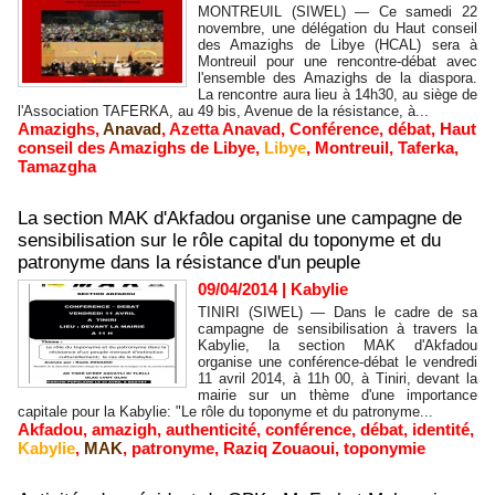
MONTREUIL (SIWEL) — Ce samedi 22
novembre, une délégation du Haut conseil
des Amazighs de Libye (HCAL) sera à
Montreuil pour une rencontre-débat avec
l'ensemble des Amazighs de la diaspora.
La rencontre aura lieu à 14h30, au siège de
l'Association TAFERKA, au 49 bis, Avenue de la résistance, à...
Amazighs
,
Anavad
,
Azetta Anavad
,
Conférence
,
débat
,
Haut
conseil des Amazighs de Libye
,
Libye
,
Montreuil
,
Taferka
,
Tamazgha
La section MAK d'Akfadou organise une campagne de
sensibilisation sur le rôle capital du toponyme et du
patronyme dans la résistance d'un peuple
09/04/2014
|
Kabylie
TINIRI (SIWEL) — Dans le cadre de sa
campagne de sensibilisation à travers la
Kabylie, la section MAK d'Akfadou
organise une conférence-débat le vendredi
11 avril 2014, à 11h 00, à Tiniri, devant la
mairie sur un thème d'une importance
capitale pour la Kabylie: "Le rôle du toponyme et du patronyme...
Akfadou
,
amazigh
,
authenticité
,
conférence
,
débat
,
identité
,
Kabylie
,
MAK
,
patronyme
,
Raziq Zouaoui
,
toponymie