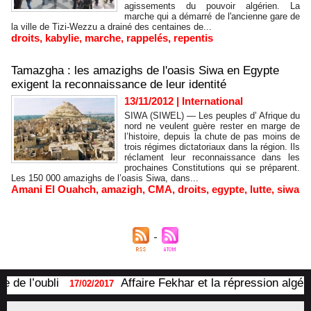
agissements du pouvoir algérien. La
marche qui a démarré de l'ancienne gare de
la ville de Tizi-Wezzu a drainé des centaines de...
droits
,
kabylie
,
marche
,
rappelés
,
repentis
Tamazgha : les amazighs de l'oasis Siwa en Egypte
exigent la reconnaissance de leur identité
13/11/2012
|
International
SIWA (SIWEL) — Les peuples d’ Afrique du
nord ne veulent guère rester en marge de
l’histoire, depuis la chute de pas moins de
trois régimes dictatoriaux dans la région. Ils
réclament leur reconnaissance dans les
prochaines Constitutions qui se préparent.
Les 150 000 amazighs de l’oasis Siwa, dans...
Amani El Ouahch
,
amazigh
,
CMA
,
droits
,
egypte
,
lutte
,
siwa
 de l’oubli
Affaire Fekhar et la répression algéri
17/02/2017