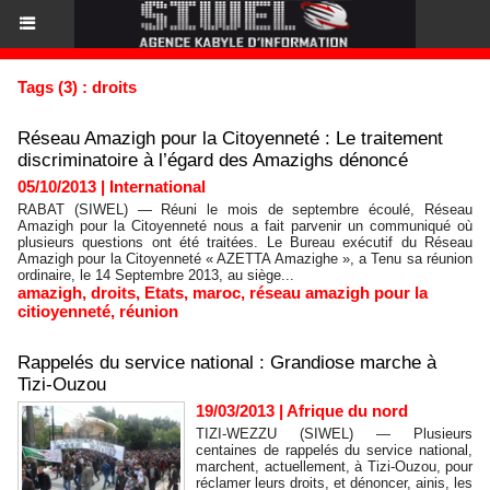
Tags (3) : droits
Réseau Amazigh pour la Citoyenneté : Le traitement
discriminatoire à l’égard des Amazighs dénoncé
05/10/2013
|
International
RABAT (SIWEL) — Réuni le mois de septembre écoulé, Réseau
Amazigh pour la Citoyenneté nous a fait parvenir un communiqué où
plusieurs questions ont été traitées. Le Bureau exécutif du Réseau
Amazigh pour la Citoyenneté « AZETTA Amazighe », a Tenu sa réunion
ordinaire, le 14 Septembre 2013, au siège...
amazigh
,
droits
,
Etats
,
maroc
,
réseau amazigh pour la
citioyenneté
,
réunion
Rappelés du service national : Grandiose marche à
Tizi-Ouzou
19/03/2013
|
Afrique du nord
TIZI-WEZZU (SIWEL) — Plusieurs
centaines de rappelés du service national,
marchent, actuellement, à Tizi-Ouzou, pour
réclamer leurs droits, et dénoncer, ainis, les