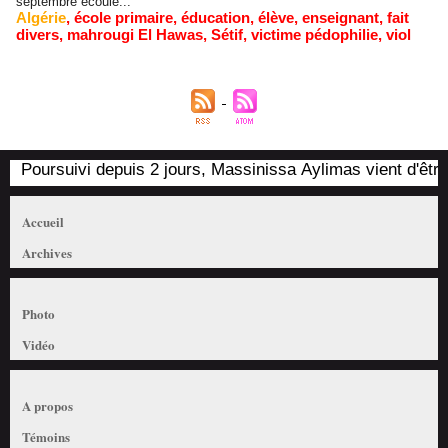
septembre écoulé...
Algérie
,
école primaire
,
éducation
,
élève
,
enseignant
,
fait
divers
,
mahrougi El Hawas
,
Sétif
,
victime pédophilie
,
viol
Poursuivi depuis 2 jours, Massinissa Aylimas vient d'être a
Accueil
Archives
Photo
Vidéo
A propos
Témoins