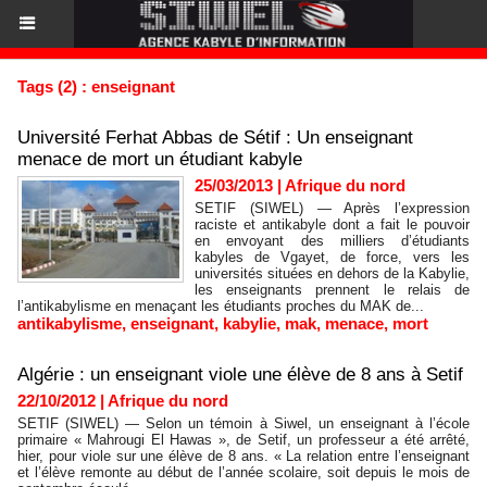
Tags (2) : enseignant
Université Ferhat Abbas de Sétif : Un enseignant
menace de mort un étudiant kabyle
25/03/2013
|
Afrique du nord
SETIF (SIWEL) — Après l’expression
raciste et antikabyle dont a fait le pouvoir
en envoyant des milliers d’étudiants
kabyles de Vgayet, de force, vers les
universités situées en dehors de la Kabylie,
les enseignants prennent le relais de
l’antikabylisme en menaçant les étudiants proches du MAK de...
antikabylisme
,
enseignant
,
kabylie
,
mak
,
menace
,
mort
Algérie : un enseignant viole une élève de 8 ans à Setif
22/10/2012
|
Afrique du nord
SETIF (SIWEL) — Selon un témoin à Siwel, un enseignant à l’école
primaire « Mahrougi El Hawas », de Setif, un professeur a été arrêté,
hier, pour viole sur une élève de 8 ans. « La relation entre l’enseignant
et l’élève remonte au début de l’année scolaire, soit depuis le mois de