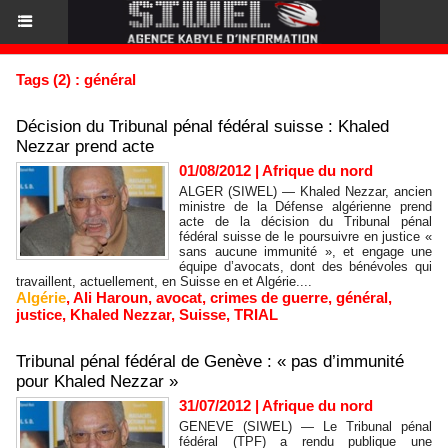
Tags (2) : général
Décision du Tribunal pénal fédéral suisse : Khaled
Nezzar prend acte
01/08/2012
|
Afrique du nord
ALGER (SIWEL) — Khaled Nezzar, ancien
ministre de la Défense algérienne prend
acte de la décision du Tribunal pénal
fédéral suisse de le poursuivre en justice «
sans aucune immunité », et engage une
équipe d’avocats, dont des bénévoles qui
travaillent, actuellement, en Suisse en et Algérie....
Algérie
,
Ali Haroun
,
avocat
,
crimes de guerre
,
général
,
justice
,
Khaled Nezzar
,
Suisse
,
TRIAL
Tribunal pénal fédéral de Genève : « pas d’immunité
pour Khaled Nezzar »
31/07/2012
|
Afrique du nord
GENEVE (SIWEL) — Le Tribunal pénal
fédéral (TPF) a rendu publique une