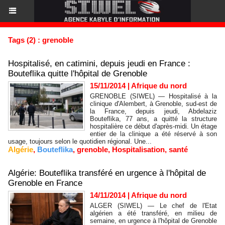
Tags (2) : grenoble
Hospitalisé, en catimini, depuis jeudi en France :
Bouteflika quitte l'hôpital de Grenoble
15/11/2014
|
Afrique du nord
GRENOBLE (SIWEL) — Hospitalisé à la
clinique d'Alembert, à Grenoble, sud-est de
la France, depuis jeudi, Abdelaziz
Bouteflika, 77 ans, a quitté la structure
hospitalière ce début d'après-midi. Un étage
entier de la clinique a été réservé à son
usage, toujours selon le quotidien régional. Une...
Algérie
,
Bouteflika
,
grenoble
,
Hospitalisation
,
santé
Algérie: Bouteflika transféré en urgence à l'hôpital de
Grenoble en France
14/11/2014
|
Afrique du nord
ALGER (SIWEL) — Le chef de l'Etat
algérien a été transféré, en milieu de
semaine, en urgence à l'hôpital de Grenoble