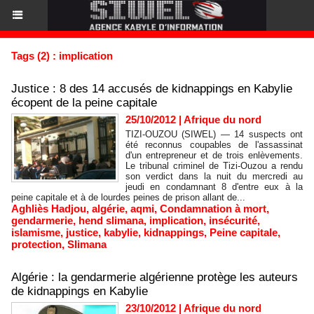
Tags (2) : implication
Justice : 8 des 14 accusés de kidnappings en Kabylie
écopent de la peine capitale
25/10/2012
|
Afrique du nord
TIZI-OUZOU (SIWEL) — 14 suspects ont
été reconnus coupables de l'assassinat
d'un entrepreneur et de trois enlèvements.
Le tribunal criminel de Tizi-Ouzou a rendu
son verdict dans la nuit du mercredi au
jeudi en condamnant 8 d'entre eux à la
peine capitale et à de lourdes peines de prison allant de...
Aghliès Hadjou
,
algérie
,
aqmi
,
Condamnation à mort
,
gendarmerie
,
hend slimana
,
implication
,
insécurité
,
islamisme
,
justice
,
kabylie
,
kidnappings
,
Peine capitale
,
protection
,
Slimana
Algérie : la gendarmerie algérienne protège les auteurs
de kidnappings en Kabylie
23/10/2012
|
Afrique du nord