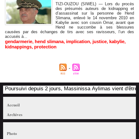
TIZI-OUZOU (SIWEL) — Lors du procès
des présumés auteurs de kidnapping et
d’assassinat sur la personne de Hend
Slimana, enlevé le 14 novembre 2010 en
Kabylie avec son cousin Omar, avant que
Hend ne succombe à ses blessures
causées par des échanges de tirs avec ses ravisseurs, l’un des
accusés à...
gendarmerie
,
hend slimana
,
implication
,
justice
,
kabylie
,
kidnappings
,
protection
Poursuivi depuis 2 jours, Massinissa Aylimas vient d'être ar
Accueil
Archives
Photo