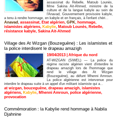
assassinat du Rebelle, Matoub Lounès,
Mme Sakina Ait-Ahmed, ministre de la
culture et de la langue kabyle au sein de
l'Anavad, Gouvernement provisoire kabyle,
a tenu à rendre hommage, en kabyle et en français, à l'enfant chéri...
Anavad
,
assassinat
,
Etat algérien
,
GPK
,
hommage
,
islamistes algériens
,
Kabylie
,
Matoub Lounès
,
Rebelle
,
résistance kabyle
,
Sakina Ait-Ahmed
Village des At Wizgan (Bouzeguène) : Les islamistes et
la police interdisent le drapeau amazigh
19/04/2013
|
Afrique du nord
AT-WIZGAN (SIWEL) — La police du
régime raciste algérien vient d'interdire le
drapeau amazigh lors de l'hommage que
rend le village des At Wizgan
(Bouzeguène), au défunt Mhenni Amroun.
La police algérienne est intervenue pour
interdire le drapeau suite à un appel d'un militant islamiste qui a...
at wizgan
,
bouzeguène
,
drapeau amazigh
,
islamistes
algériens
,
Kabylie
,
Mhenni Amroun
,
police algérienne
,
provocation
Commémoration : la Kabylie rend hommage à Nabila
Djahnine