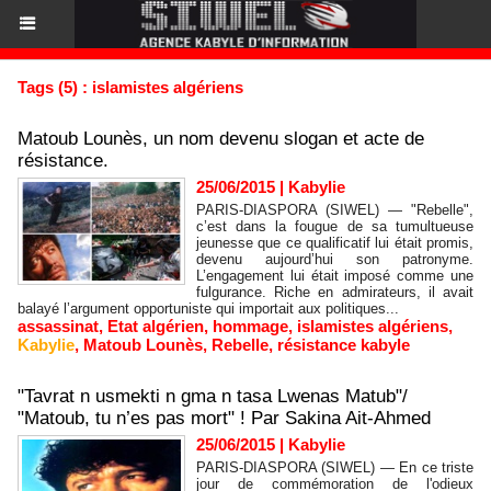
Tags (5) : islamistes algériens
Matoub Lounès, un nom devenu slogan et acte de
résistance.
25/06/2015
|
Kabylie
PARIS-DIASPORA (SIWEL) — "Rebelle",
c’est dans la fougue de sa tumultueuse
jeunesse que ce qualificatif lui était promis,
devenu aujourd’hui son patronyme.
L’engagement lui était imposé comme une
fulgurance. Riche en admirateurs, il avait
balayé l’argument opportuniste qui importait aux politiques...
assassinat
,
Etat algérien
,
hommage
,
islamistes algériens
,
Kabylie
,
Matoub Lounès
,
Rebelle
,
résistance kabyle
"Tavrat n usmekti n gma n tasa Lwenas Matub"/
"Matoub, tu n’es pas mort" ! Par Sakina Ait-Ahmed
25/06/2015
|
Kabylie
PARIS-DIASPORA (SIWEL) — En ce triste
jour de commémoration de l'odieux