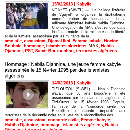
15/02/2013
|
Kabylie
VGAYET (SIWEL) — "La ballade littéraire
de Vgayet" a organisé la dix-huitième
commémoration de l'assassinat de la
militante féministe kabyle Nabila Djahnine.
Une délégation du MAK s'est rendue dans
la région natale de la militante de la liberté
et de la lumière, assassinée par les militants de la...
amnistie
,
assassinat
,
Djamal Ikni
,
Femme kabyle
,
Hocine
Bouhala
,
hommage
,
islamistes algériens
,
MAK
,
Nabila
Djahnine
,
PST
,
Samir Bourouchou
,
terroristes algériens
Hommage : Nabila Djahnine, une jeune femme kabyle
assassinée le 15 février 1995 par des islamistes
algériens
14/02/2013
|
Kabylie
TIZI-OUZOU (SIWEL) — Nabila Djahnine
n'avait que 30 ans lorsqu'elle a été
assassinée par les islamistes algériens, à
Tizi-Ouzou, le 15 février 1995. Depuis,
l'amnistie de la "concorde civile" de
Bouteflika a accordé l'impunité aux
terroristes de la décennie noire sous l'ère de la réconciliation des...
amnistie
,
assassinat
,
concorde civile
,
Femme kabyle
,
Habiba Djahnine
,
hommage
,
islamistes algériens
,
Nabila
Djahnine
,
terroristes algériens