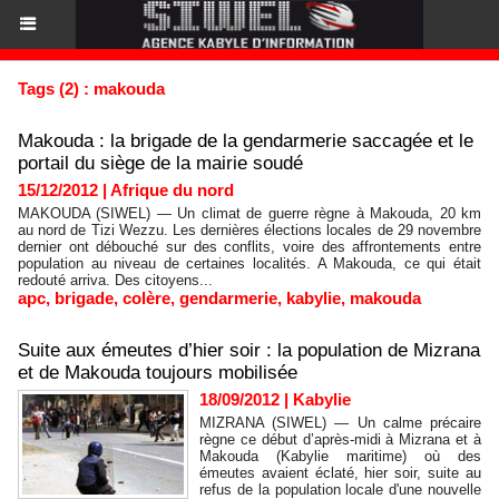
Tags (2) : makouda
Makouda : la brigade de la gendarmerie saccagée et le
portail du siège de la mairie soudé
15/12/2012
|
Afrique du nord
MAKOUDA (SIWEL) — Un climat de guerre règne à Makouda, 20 km
au nord de Tizi Wezzu. Les dernières élections locales de 29 novembre
dernier ont débouché sur des conflits, voire des affrontements entre
population au niveau de certaines localités. A Makouda, ce qui était
redouté arriva. Des citoyens...
apc
,
brigade
,
colère
,
gendarmerie
,
kabylie
,
makouda
Suite aux émeutes d’hier soir : la population de Mizrana
et de Makouda toujours mobilisée
18/09/2012
|
Kabylie
MIZRANA (SIWEL) — Un calme précaire
règne ce début d’après-midi à Mizrana et à
Makouda (Kabylie maritime) où des
émeutes avaient éclaté, hier soir, suite au
refus de la population locale d'une nouvelle