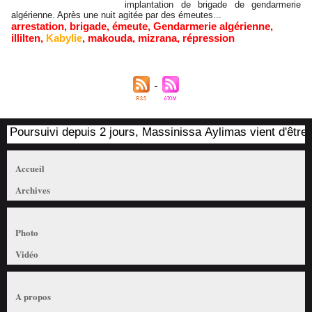
implantation de brigade de gendarmerie
algérienne. Après une nuit agitée par des émeutes...
arrestation
,
brigade
,
émeute
,
Gendarmerie algérienne
,
illilten
,
Kabylie
,
makouda
,
mizrana
,
répression
Poursuivi depuis 2 jours, Massinissa Aylimas vient d'être ar
Accueil
Archives
Photo
Vidéo
A propos