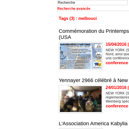
Recherche avancée
Tags (3) : melbouci
Commémoration du Printemps b
(USA
15/04/2016
NEW YORK (SIW
Nord, ainsi qu
une conférence
conference
Yennayer 2966 célébré à New Y
24/01/2016
NEW YORK (SIW
réglementaires
Weinberg spéci
conference
L'Association America Kabyli