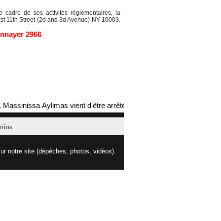
cadre de ses activités réglementaires, la
st 11th Street (2d and 3d Avenue) NY 10003.
nnayer 2966
ssinissa Aylimas vient d'être arrêté par les autorités coloniales (mis 
oins
ur notre site (dépêches, photos, vidéos)