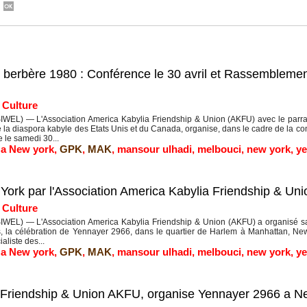
erbère 1980 : Conférence le 30 avril et Rassemblemen
|
Culture
EL) — L'Association America Kabylia Friendship & Union (AKFU) avec le par
e la diaspora kabyle des Etats Unis et du Canada, organise, dans le cadre de la
 le samedi 30...
 a New york
,
GPK
,
MAK
,
mansour ulhadi
,
melbouci
,
new york
,
ye
ork par l'Association America Kabylia Friendship & Un
|
Culture
EL) — L'Association America Kabylia Friendship & Union (AKFU) a organisé same
, la célébration de Yennayer 2966, dans le quartier de Harlem à Manhattan, New 
aliste des...
 a New york
,
GPK
,
MAK
,
mansour ulhadi
,
melbouci
,
new york
,
ye
a Friendship & Union AKFU, organise Yennayer 2966 a N