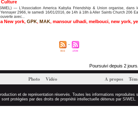
|
Culture
EL) — L'Association America Kabylia Friendship & Union organise, dans le 
 Yennayer 2966, le samedi 16/01/2016, de 14h à 18h à Aller Saints Church 206 Ea
 ouverte avec...
 a New york
,
GPK
,
MAK
,
mansour ulhadi
,
melbouci
,
new york
,
ye
Poursuivi depuis 2 jours, Ma
Photo
Vidéo
A propos
Tém
duction et de représentation réservés. Toutes les informations reproduites s
sont protégées par des droits de propriété intellectuelle détenus par SIWEL.