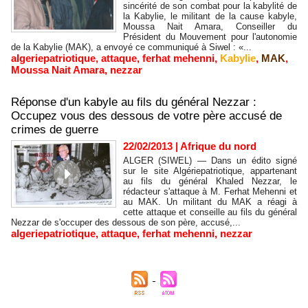
sincérité de son combat pour la kabylité de
la Kabylie, le militant de la cause kabyle,
Moussa Nait Amara, Conseiller du
Président du Mouvement pour l'autonomie
de la Kabylie (MAK), a envoyé ce communiqué à Siwel : «...
algeriepatriotique
,
attaque
,
ferhat mehenni
,
Kabylie
,
MAK
,
Moussa Nait Amara
,
nezzar
Réponse d'un kabyle au fils du général Nezzar :
Occupez vous des dessous de votre père accusé de
crimes de guerre
22/02/2013
|
Afrique du nord
ALGER (SIWEL) — Dans un édito signé
sur le site Algériepatriotique, appartenant
au fils du général Khaled Nezzar, le
rédacteur s'attaque à M. Ferhat Mehenni et
au MAK. Un militant du MAK a réagi à
cette attaque et conseille au fils du général
Nezzar de s'occuper des dessous de son père, accusé,...
algeriepatriotique
,
attaque
,
ferhat mehenni
,
nezzar