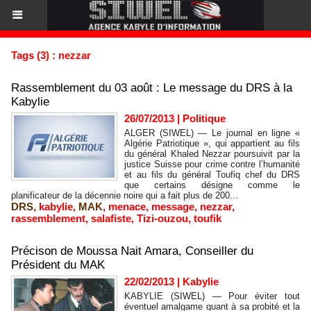
Tags (3) : nezzar
Rassemblement du 03 août : Le message du DRS à la
Kabylie
26/07/2013
|
Politique
ALGER (SIWEL) — Le journal en ligne «
Algérie Patriotique », qui appartient au fils
du général Khaled Nezzar poursuivit par la
justice Suisse pour crime contre l’humanité
et au fils du général Toufiq chef du DRS
que certains désigne comme le
planificateur de la décennie noire qui a fait plus de 200...
DRS
,
kabylie
,
MAK
,
menace
,
message
,
nezzar
,
rassemblement
,
salafiste
,
Tizi-ouzou
,
toufik
Précison de Moussa Nait Amara, Conseiller du
Président du MAK
22/02/2013
|
Kabylie
KABYLIE (SIWEL) — Pour éviter tout
éventuel amalgame quant à sa probité et la