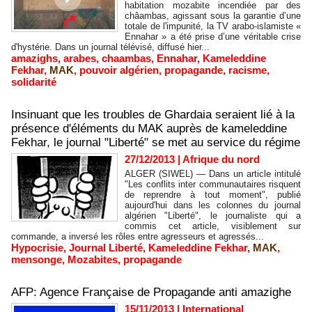
habitation mozabite incendiée par des
châambas, agissant sous la garantie d’une
totale de l'impunité, la TV arabo-islamiste «
Ennahar » a été prise d’une véritable crise
d'hystérie. Dans un journal télévisé, diffusé hier...
amazighs
,
arabes
,
chaambas
,
Ennahar
,
Kameleddine
Fekhar
,
MAK
,
pouvoir algérien
,
propagande
,
racisme
,
solidarité
Insinuant que les troubles de Ghardaia seraient lié à la
présence d'éléments du MAK auprès de kameleddine
Fekhar, le journal "Liberté" se met au service du régime
27/12/2013
|
Afrique du nord
ALGER (SIWEL) — Dans un article intitulé
"Les conflits inter communautaires risquent
de reprendre à tout moment", publié
aujourd'hui dans les colonnes du journal
algérien "Liberté", le journaliste qui a
commis cet article, visiblement sur
commande, a inversé les rôles entre agresseurs et agressés...
Hypocrisie
,
Journal Liberté
,
Kameleddine Fekhar
,
MAK
,
mensonge
,
Mozabites
,
propagande
AFP: Agence Française de Propagande anti amazighe
15/11/2013
|
International