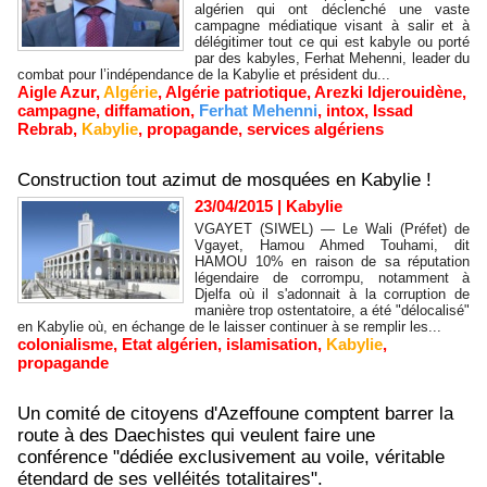
algérien qui ont déclenché une vaste
campagne médiatique visant à salir et à
délégitimer tout ce qui est kabyle ou porté
par des kabyles, Ferhat Mehenni, leader du
combat pour l’indépendance de la Kabylie et président du...
Aigle Azur
,
Algérie
,
Algérie patriotique
,
Arezki Idjerouidène
,
campagne
,
diffamation
,
Ferhat Mehenni
,
intox
,
Issad
Rebrab
,
Kabylie
,
propagande
,
services algériens
Construction tout azimut de mosquées en Kabylie !
23/04/2015
|
Kabylie
VGAYET (SIWEL) — Le Wali (Préfet) de
Vgayet, Hamou Ahmed Touhami, dit
HAMOU 10% en raison de sa réputation
légendaire de corrompu, notamment à
Djelfa où il s'adonnait à la corruption de
manière trop ostentatoire, a été "délocalisé"
en Kabylie où, en échange de le laisser continuer à se remplir les...
colonialisme
,
Etat algérien
,
islamisation
,
Kabylie
,
propagande
Un comité de citoyens d'Azeffoune comptent barrer la
route à des Daechistes qui veulent faire une
conférence "dédiée exclusivement au voile, véritable
étendard de ses velléités totalitaires".