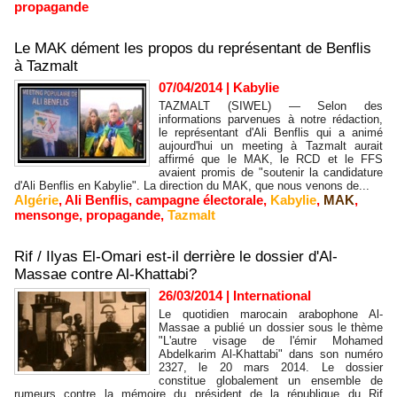
propagande
Le MAK dément les propos du représentant de Benflis
à Tazmalt
07/04/2014
|
Kabylie
TAZMALT (SIWEL) — Selon des
informations parvenues à notre rédaction,
le représentant d'Ali Benflis qui a animé
aujourd'hui un meeting à Tazmalt aurait
affirmé que le MAK, le RCD et le FFS
avaient promis de "soutenir la candidature
d'Ali Benflis en Kabylie". La direction du MAK, que nous venons de...
Algérie
,
Ali Benflis
,
campagne électorale
,
Kabylie
,
MAK
,
mensonge
,
propagande
,
Tazmalt
Rif / Ilyas El-Omari est-il derrière le dossier d'Al-
Massae contre Al-Khattabi?
26/03/2014
|
International
Le quotidien marocain arabophone Al-
Massae a publié un dossier sous le thème
"L'autre visage de l'émir Mohamed
Abdelkarim Al-Khattabi" dans son numéro
2327, le 20 mars 2014. Le dossier
constitue globalement un ensemble de
rumeurs contre la mémoire du président de la république du Rif