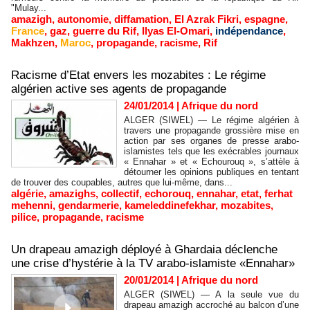
"Mulay...
amazigh
,
autonomie
,
diffamation
,
El Azrak Fikri
,
espagne
,
France
,
gaz
,
guerre du Rif
,
Ilyas El-Omari
,
indépendance
,
Makhzen
,
Maroc
,
propagande
,
racisme
,
Rif
Racisme d’Etat envers les mozabites : Le régime
algérien active ses agents de propagande
24/01/2014
|
Afrique du nord
ALGER (SIWEL) — Le régime algérien à
travers une propagande grossière mise en
action par ses organes de presse arabo-
islamistes tels que les exécrables journaux
« Ennahar » et « Echourouq », s’attèle à
détourner les opinions publiques en tentant
de trouver des coupables, autres que lui-même, dans...
algérie
,
amazighs
,
collectif
,
echorouq
,
ennahar
,
etat
,
ferhat
mehenni
,
gendarmerie
,
kameleddinefekhar
,
mozabites
,
pilice
,
propagande
,
racisme
Un drapeau amazigh déployé à Ghardaia déclenche
une crise d’hystérie à la TV arabo-islamiste «Ennahar»
20/01/2014
|
Afrique du nord
ALGER (SIWEL) — A la seule vue du
drapeau amazigh accroché au balcon d’une