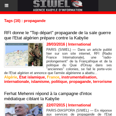
Tags (16) : propagande
RFI donne le "Top départ" propagande de la sale guerre
que l'Etat algérien prépare contre la Kabylie
28/03/2016
|
International
PARIS (SIWEL) — Dans un article publié
hier sur son site internet, RFI (Radio
France Internationale), une "radio-
prolongement" de la Françafrique et de la
politique du Quai d'Orsay dans ses
"anciennes" colonies, se fait le porte-voix
de l'Etat algérien et annonce que l'armée algérienne a abattu...
Algérie
,
Etat islamique
,
France
,
instrumentalisation
,
internationale
,
islamisme
,
politique
,
propagande
,
terrorisme
Ferhat Mehenni répond à la campagne d'intox
médiatique ciblant la Kabylie
22/07/2015
|
International
PARIS-DIASPORA (SIWEL) — En réponse
aux services de propagande de l'Etat