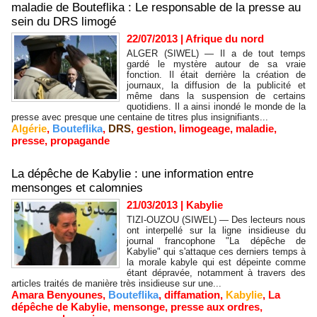
maladie de Bouteflika : Le responsable de la presse au
sein du DRS limogé
22/07/2013
|
Afrique du nord
ALGER (SIWEL) — Il a de tout temps
gardé le mystère autour de sa vraie
fonction. Il était derrière la création de
journaux, la diffusion de la publicité et
même dans la suspension de certains
quotidiens. Il a ainsi inondé le monde de la
presse avec presque une centaine de titres plus insignifiants...
Algérie
,
Bouteflika
,
DRS
,
gestion
,
limogeage
,
maladie
,
presse
,
propagande
La dépêche de Kabylie : une information entre
mensonges et calomnies
21/03/2013
|
Kabylie
TIZI-OUZOU (SIWEL) — Des lecteurs nous
ont interpellé sur la ligne insidieuse du
journal francophone "La dépêche de
Kabylie" qui s'attaque ces derniers temps à
la morale kabyle qui est dépeinte comme
étant dépravée, notamment à travers des
articles traités de manière très insidieuse sur une...
Amara Benyounes
,
Bouteflika
,
diffamation
,
Kabylie
,
La
dépêche de Kabylie
,
mensonge
,
presse aux ordres
,