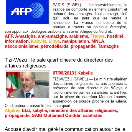
PARIS (SIWEL) — Incontestablement, la
France se comporte en ennemi constant et
acharné des amazighs. Tout amazigh, d'où
qu'il soit, ne peut que se rendre à
l'évidence. La France ne cesse de le
prouver à travers sa politique étrangère,
son appui aux idéologies arabo-islamiste en Afrique du Nord et...
AFP
,
Amazighs
,
anti-amazighe
,
arabisme
,
France
,
hostilité
,
information
,
Kabylie
,
Libye
,
manipulation
,
MNLA
,
néocolonialisme
,
pétrodollards
,
propagande
,
Tamazghs
Tizi-Wezu : le sale quart d'heure du directeur des
affaires religieuses
07/08/2013
|
Kabylie
TIZI-WEZU (SIWEL) — Le ministre algérien
des affaires religieuses n'a pas apprécié la
présence de son directeur de Wilaya à
l'action menée par les salafistes avant hier,
sur la place du carrefour Matoub Lounès,
apprend-on de source proche de la wilaya.
Ce directeur a passé le plus sale quart...
Algérie
,
Etat
,
kabylie
,
ministère des affaires religieuses
,
propagande
,
SAIB Mohamed Ouiddir
,
salafistes
Accusé d'avoir mal géré la communication autour de la