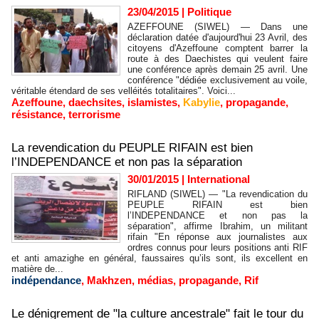
23/04/2015
|
Politique
AZEFFOUNE (SIWEL) — Dans une
déclaration datée d'aujourd'hui 23 Avril, des
citoyens d'Azeffoune comptent barrer la
route à des Daechistes qui veulent faire
une conférence après demain 25 avril. Une
conférence "dédiée exclusivement au voile,
véritable étendard de ses velléités totalitaires". Voici...
Azeffoune
,
daechsites
,
islamistes
,
Kabylie
,
propagande
,
résistance
,
terrorisme
La revendication du PEUPLE RIFAIN est bien
l’INDEPENDANCE et non pas la séparation
30/01/2015
|
International
RIFLAND (SIWEL) — "La revendication du
PEUPLE RIFAIN est bien
l’INDEPENDANCE et non pas la
séparation", affirme Ibrahim, un militant
rifain "En réponse aux journalistes aux
ordres connus pour leurs positions anti RIF
et anti amazighe en général, faussaires qu’ils sont, ils excellent en
matière de...
indépendance
,
Makhzen
,
médias
,
propagande
,
Rif
Le dénigrement de "la culture ancestrale" fait le tour du