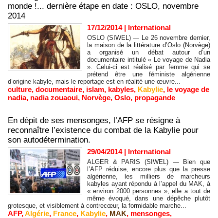
monde !... dernière étape en date : OSLO, novembre
2014
17/12/2014
|
International
OSLO (SIWEL) — Le 26 novembre dernier,
la maison de la littérature d’Oslo (Norvège)
a organisé un débat autour d’un
documentaire intitulé « Le voyage de Nadia
». Celui-ci est réalisé par femme qui se
prétend être une féministe algérienne
d’origine kabyle, mais le reportage est en réalité une œuvre...
culture
,
documentaire
,
islam
,
kabyles
,
Kabylie
,
le voyage de
nadia
,
nadia zouaoui
,
Norvège
,
Oslo
,
propagande
En dépit de ses mensonges, l’AFP se résigne à
reconnaître l’existence du combat de la Kabylie pour
son autodétermination.
29/04/2014
|
International
ALGER & PARIS (SIWEL) — Bien que
l’AFP réduise, encore plus que la presse
algérienne, les milliers de marcheurs
kabyles ayant répondu à l’appel du MAK, à
« environ 2000 personnes », elle a tout de
même évoqué, dans une dépêche plutôt
grotesque, et visiblement à contrecœur, la formidable marche...
AFP
,
Algérie
,
France
,
Kabylie
,
MAK
,
mensonges
,