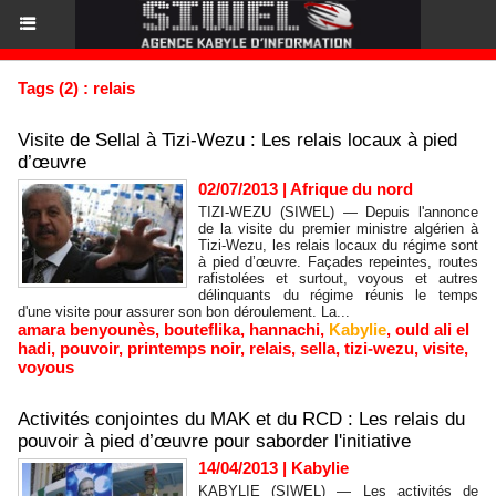
Tags (2) : relais
Visite de Sellal à Tizi-Wezu : Les relais locaux à pied
d’œuvre
02/07/2013
|
Afrique du nord
TIZI-WEZU (SIWEL) — Depuis l'annonce
de la visite du premier ministre algérien à
Tizi-Wezu, les relais locaux du régime sont
à pied d’œuvre. Façades repeintes, routes
rafistolées et surtout, voyous et autres
délinquants du régime réunis le temps
d'une visite pour assurer son bon déroulement. La...
amara benyounès
,
bouteflika
,
hannachi
,
Kabylie
,
ould ali el
hadi
,
pouvoir
,
printemps noir
,
relais
,
sella
,
tizi-wezu
,
visite
,
voyous
Activités conjointes du MAK et du RCD : Les relais du
pouvoir à pied d’œuvre pour saborder l'initiative
14/04/2013
|
Kabylie
KABYLIE (SIWEL) — Les activités de