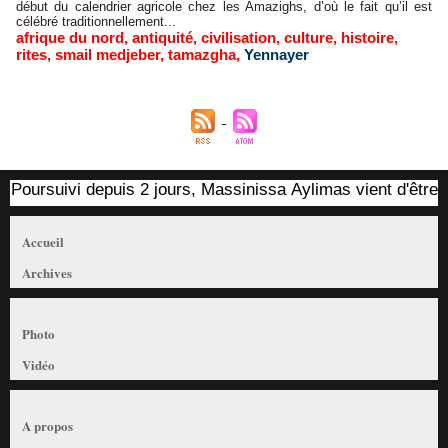
début du calendrier agricole chez les Amazighs, d’où le fait qu’il est
célébré traditionnellement...
afrique du nord
,
antiquité
,
civilisation
,
culture
,
histoire
,
rites
,
smail medjeber
,
tamazgha
,
Yennayer
Poursuivi depuis 2 jours, Massinissa Aylimas vient d'être arr
Accueil
Archives
Photo
Vidéo
A propos