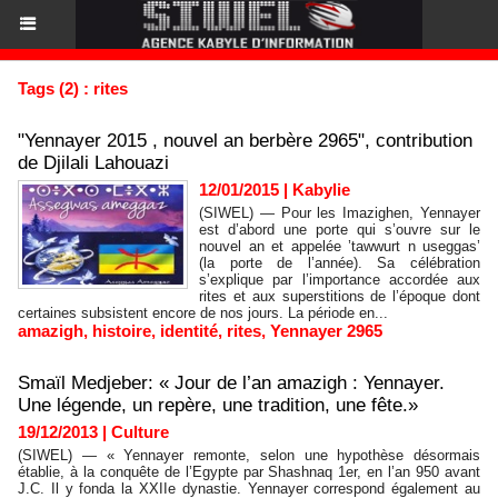
Tags (2) : rites
"Yennayer 2015 , nouvel an berbère 2965", contribution
de Djilali Lahouazi
12/01/2015
|
Kabylie
(SIWEL) — Pour les Imazighen, Yennayer
est d’abord une porte qui s’ouvre sur le
nouvel an et appelée ’tawwurt n useggas’
(la porte de l’année). Sa célébration
s’explique par l’importance accordée aux
rites et aux superstitions de l’époque dont
certaines subsistent encore de nos jours. La période en...
amazigh
,
histoire
,
identité
,
rites
,
Yennayer 2965
Smaïl Medjeber: « Jour de l’an amazigh : Yennayer.
Une légende, un repère, une tradition, une fête.»
19/12/2013
|
Culture
(SIWEL) — « Yennayer remonte, selon une hypothèse désormais
établie, à la conquête de l’Egypte par Shashnaq 1er, en l’an 950 avant
J.C. Il y fonda la XXIIe dynastie. Yennayer correspond également au