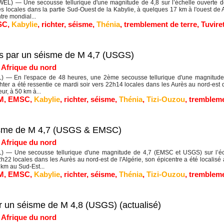
EL) — Une secousse tellurique d'une magnitude de 4,8 sur l’échelle ouverte de
s locales dans la partie Sud-Ouest de la Kabylie, à quelques 17 km à l'ouest de
tre mondial...
SC
,
Kabylie
,
richter
,
séisme
,
Thénia
,
tremblement de terre
,
Tuvire
s par un séisme de M 4,7 (USGS)
|
Afrique du nord
 — En l'espace de 48 heures, une 2ème secousse tellurique d'une magnitude 
hter a été ressentie ce mardi soir vers 22h14 locales dans les Aurès au nord-est de
ur, à 50 km à...
M
,
EMSC
,
Kabylie
,
richter
,
séisme
,
Thénia
,
Tizi-Ouzou
,
trembleme
isme de M 4,7 (USGS & EMSC)
|
Afrique du nord
 — Une secousse tellurique d'une magnitude de 4,7 (EMSC et USGS) sur l’éche
22 locales dans les Aurès au nord-est de l'Algérie, son épicentre a été localisé
 km au Sud-Est...
M
,
EMSC
,
Kabylie
,
richter
,
séisme
,
Thénia
,
Tizi-Ouzou
,
trembleme
ar un séisme de M 4,8 (USGS) (actualisé)
|
Afrique du nord