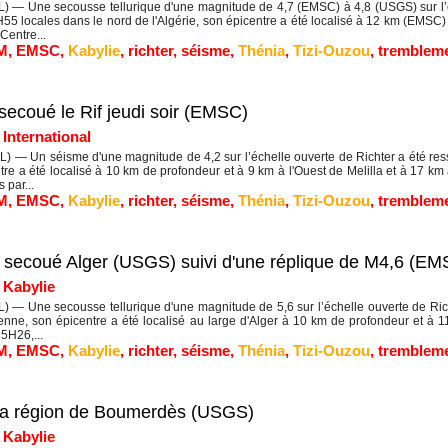
— Une secousse tellurique d'une magnitude de 4,7 (EMSC) à 4,8 (USGS) sur l’éc
55 locales dans le nord de l'Algérie, son épicentre a été localisé à 12 km (EMSC
Centre...
M
,
EMSC
,
Kabylie
,
richter
,
séisme
,
Thénia
,
Tizi-Ouzou
,
trembleme
secoué le Rif jeudi soir (EMSC)
|
International
— Un séisme d'une magnitude de 4,2 sur l’échelle ouverte de Richter a été resse
ntre a été localisé à 10 km de profondeur et à 9 km à l'Ouest de Melilla et à 17 
 par...
M
,
EMSC
,
Kabylie
,
richter
,
séisme
,
Thénia
,
Tizi-Ouzou
,
trembleme
a secoué Alger (USGS) suivi d'une réplique de M4,6 (EMS
|
Kabylie
— Une secousse tellurique d'une magnitude de 5,6 sur l’échelle ouverte de Rich
ienne, son épicentre a été localisé au large d'Alger à 10 km de profondeur et à
 5H26,...
M
,
EMSC
,
Kabylie
,
richter
,
séisme
,
Thénia
,
Tizi-Ouzou
,
trembleme
 la région de Boumerdès (USGS)
|
Kabylie