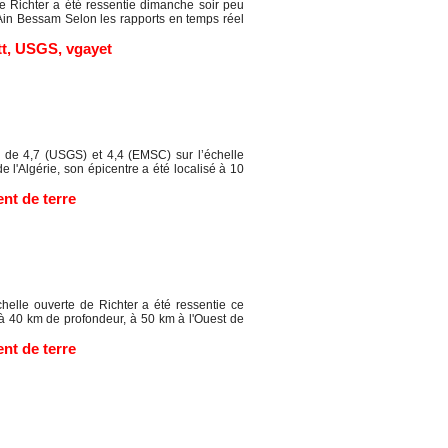
 Richter a été ressentie dimanche soir peu
 Ain Bessam Selon les rapports en temps réel
tt
,
USGS
,
vgayet
de 4,7 (USGS) et 4,4 (EMSC) sur l’échelle
 l'Algérie, son épicentre a été localisé à 10
nt de terre
lle ouverte de Richter a été ressentie ce
 à 40 km de profondeur, à 50 km à l'Ouest de
nt de terre