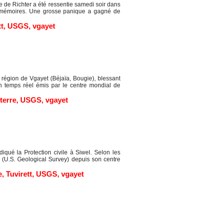
 de Richter a été ressentie samedi soir dans
s mémoires. Une grosse panique a gagné de
tt
,
USGS
,
vgayet
égion de Vgayet (Béjaïa, Bougie), blessant
n temps réel émis par le centre mondial de
terre
,
USGS
,
vgayet
iqué la Protection civile à Siwel. Selon les
(U.S. Geological Survey) depuis son centre
e
,
Tuvirett
,
USGS
,
vgayet