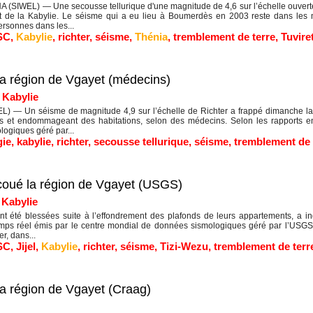
A (SIWEL) — Une secousse tellurique d'une magnitude de 4,6 sur l’échelle ouverte
st de la Kabylie. Le séisme qui a eu lieu à Boumerdès en 2003 reste dans le
rsonnes dans les...
SC
,
Kabylie
,
richter
,
séisme
,
Thénia
,
tremblement de terre
,
Tuvire
la région de Vgayet (médecins)
|
Kabylie
) — Un séisme de magnitude 4,9 sur l’échelle de Richter a frappé dimanche la r
s et endommageant des habitations, selon des médecins. Selon les rapports e
ogiques géré par...
ie
,
kabylie
,
richter
,
secousse tellurique
,
séisme
,
tremblement de 
ecoué la région de Vgayet (USGS)
|
Kabylie
nt été blessées suite à l’effondrement des plafonds de leurs appartements, a ind
emps réel émis par le centre mondial de données sismologiques géré par l’USGS 
r, dans...
SC
,
Jijel
,
Kabylie
,
richter
,
séisme
,
Tizi-Wezu
,
tremblement de terr
la région de Vgayet (Craag)