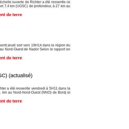
helle ouverte de Richter a été ressentie ce
) et 7,4 km (UGSC) de profondeur, à 27 km au
nt de terre
nti jeudi soir vers 19H14 dans la région du
km au Nord-Ouest de Nador Selon le rapport en
nt de terre
C) (actualisé)
ter a été ressentie vendredi à 5H11 dans la
 11 km au Nord-Nord-Ouest (NNO) de Bordj el
nt de terre