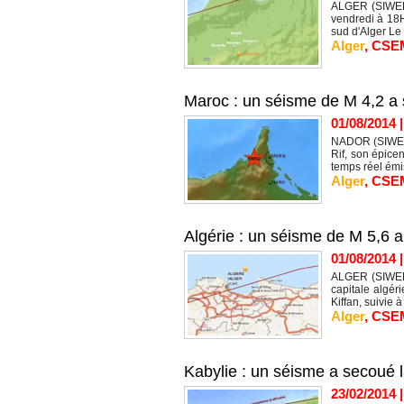
ALGER (SIWEL) 
vendredi à 18H
sud d'Alger Le 
Alger
,
CSE
Maroc : un séisme de M 4,2 a 
01/08/2014
NADOR (SIWEL) 
Rif, son épice
temps réel émis
Alger
,
CSE
Algérie : un séisme de M 5,6 
01/08/2014
ALGER (SIWEL) 
capitale algér
Kiffan, suivie à
Alger
,
CSE
Kabylie : un séisme a secoué
23/02/2014