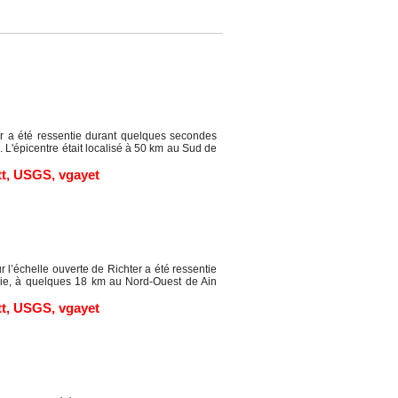
r a été ressentie durant quelques secondes
L'épicentre était localisé à 50 km au Sud de
tt
,
USGS
,
vgayet
’échelle ouverte de Richter a été ressentie
lie, à quelques 18 km au Nord-Ouest de Ain
tt
,
USGS
,
vgayet