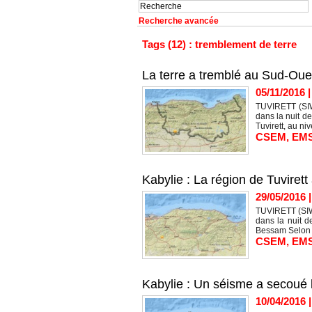
Recherche avancée
Tags (12) : tremblement de terre
La terre a tremblé au Sud-Ou
05/11/2016
TUVIRETT (SIW
dans la nuit d
Tuvirett, au niv
CSEM
,
EM
Kabylie : La région de Tuvire
29/05/2016
TUVIRETT (SIWE
dans la nuit 
Bessam Selon l
CSEM
,
EM
Kabylie : Un séisme a secoué 
10/04/2016