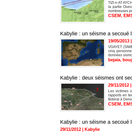
TIZI n-AT AYCH
la partie Oue
nombreuses pe
CSEM
,
EM
Kabylie : un séisme a secoué 
19/05/2013
VGAYET (SIWEL
cinq personne
données sismol
bejaia
,
boug
Kabylie : deux séismes ont s
29/11/2012
Les victimes o
rapports en t
fédéral à Denve
CSEM
,
EM
Kabylie : un séisme a secoué 
29/11/2012
|
Kabylie