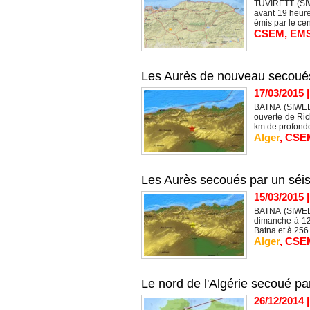
TUVIRETT (SIW
avant 19 heure
émis par le cen
CSEM
,
EM
Les Aurès de nouveau secoué
17/03/2015
BATNA (SIWEL)
ouverte de Ric
km de profonde
Alger
,
CSE
Les Aurès secoués par un sé
15/03/2015
BATNA (SIWEL)
dimanche à 12h
Batna et à 256
Alger
,
CSE
Le nord de l'Algérie secoué p
26/12/2014