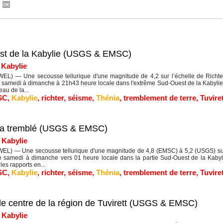
est de la Kabylie (USGS & EMSC)
|
Kabylie
EL) — Une secousse tellurique d'une magnitude de 4,2 sur l’échelle de Richte
e samedi à dimanche à 21h43 heure locale dans l'extrême Sud-Ouest de la Kabylie. 
eau de la...
SC
,
Kabylie
,
richter
,
séisme
,
Thénia
,
tremblement de terre
,
Tuvire
tt a tremblé (USGS & EMSC)
|
Kabylie
L) — Une secousse tellurique d'une magnitude de 4,8 (EMSC) à 5,2 (USGS) sur l
de samedi à dimanche vers 01 heure locale dans la partie Sud-Ouest de la Kaby
es rapports en...
SC
,
Kabylie
,
richter
,
séisme
,
Thénia
,
tremblement de terre
,
Tuvire
le centre de la région de Tuvirett (USGS & EMSC)
|
Kabylie