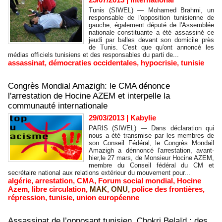
Tunis (SIWEL) — Mohamed Brahmi, un
responsable de l'opposition tunisienne de
gauche, également député de l'Assemblée
nationale constituante a été assassiné ce
jeudi par balles devant son domicile près
de Tunis. C'est que qu'ont annoncé les
médias officiels tunisiens et des responsables du parti de...
assassinat
,
démocraties occidentales
,
hypocrisie
,
tunisie
Congrès Mondial Amazigh: le CMA dénonce
l'arrestation de Hocine AZEM et interpelle la
communauté internationale
29/03/2013
|
Kabylie
PARIS (SIWEL) — Dans déclaration qui
nous a été transmise par les membres de
son Conseil Fédéral, le Congrès Mondail
Amazigh a dénnoncé l'arrestation, avant-
hier,le 27 mars, de Monsieur Hocine AZEM,
membre du Conseil fédéral du CM et
secrétaire national aux relations extérieur du mouvement pour...
algérie
,
arrestation
,
CMA
,
Forum social mondial
,
Hocine
Azem
,
libre circulation
,
MAK
,
ONU
,
police des frontières
,
répression
,
tunisie
,
union européenne
Assassinat de l’opposant tunisien, Chokri Belaïd : des