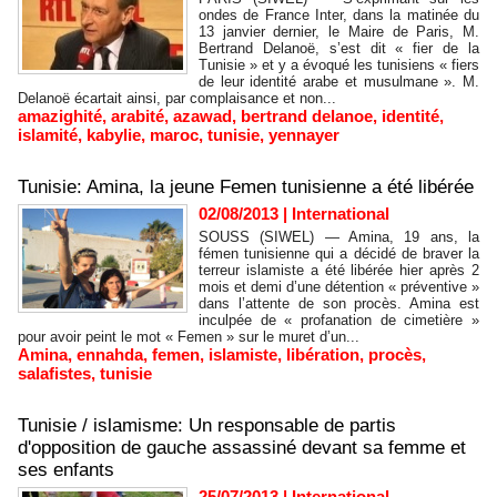
ondes de France Inter, dans la matinée du
13 janvier dernier, le Maire de Paris, M.
Bertrand Delanoë, s’est dit « fier de la
Tunisie » et y a évoqué les tunisiens « fiers
de leur identité arabe et musulmane ». M.
Delanoë écartait ainsi, par complaisance et non...
amazighité
,
arabité
,
azawad
,
bertrand delanoe
,
identité
,
islamité
,
kabylie
,
maroc
,
tunisie
,
yennayer
Tunisie: Amina, la jeune Femen tunisienne a été libérée
02/08/2013
|
International
SOUSS (SIWEL) — Amina, 19 ans, la
fémen tunisienne qui a décidé de braver la
terreur islamiste a été libérée hier après 2
mois et demi d’une détention « préventive »
dans l’attente de son procès. Amina est
inculpée de « profanation de cimetière »
pour avoir peint le mot « Femen » sur le muret d’un...
Amina
,
ennahda
,
femen
,
islamiste
,
libération
,
procès
,
salafistes
,
tunisie
Tunisie / islamisme: Un responsable de partis
d'opposition de gauche assassiné devant sa femme et
ses enfants
25/07/2013
|
International