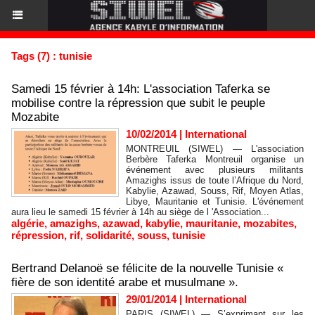
Tags (7) : tunisie
Samedi 15 février à 14h: L'association Taferka se
mobilise contre la répression que subit le peuple
Mozabite
10/02/2014
|
International
MONTREUIL (SIWEL) — L'association
Berbère Taferka Montreuil organise un
événement avec plusieurs militants
Amazighs issus de toute l’Afrique du Nord,
Kabylie, Azawad, Souss, Rif, Moyen Atlas,
Libye, Mauritanie et Tunisie. L'événement
aura lieu le samedi 15 février à 14h au siège de l 'Association...
algérie
,
amazighs
,
azawad
,
kabylie
,
mauritanie
,
mozabites
,
répression
,
rif
,
solidarité
,
souss
,
tunisie
Bertrand Delanoë se félicite de la nouvelle Tunisie «
fière de son identité arabe et musulmane ».
29/01/2014
|
International
PARIS (SIWEL) — S’exprimant sur les