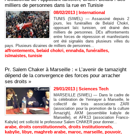
milliers de personnes dans la rue en Tunisie
08/02/2013
|
International
TUNIS (SIWEL) — Assassiné depuis 2
jours, les funérailles de Belaïd Chokri,
opposant laïc tunisien, ont drainé des
milliers de personnes. DEs affrontements
entre forces de répression et manifestants
ont été signalés dans plusieurs villes du
pays. Plusieurs dizaines de milliers de personnes...
affrontements
,
belaid chokri
,
ennahda
,
funérailles
,
islmaistes
,
tunisie
Pr. Salem Chaker à Marseille : « L’avenir de tamazight
dépend de la convergence des forces pour arracher
ses droits »
29/01/2013
|
Sciences Tech
MARSEILLE (SIWEL) — Dans le cadre de
la célébration de Yennayer à Marseille, le
collectif de trois associations ZARI
(association pour la promotion de la culture
Amazigh), AKM (assemblée kabyle de
Marseille), et AFK13 (association Franco-
Kabyle) ont sollicité le professeur Salem CHAKER pour donner...
arabe
,
droits constitutionnels
,
droits institutionnels
,
kabylie
,
libye
,
maghreb arabe
,
maroc
,
marseille
,
pouvoir
,