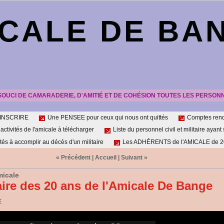
CALE DE BA
SOUCI DE CAMARADERIE, D'AMITIÉ ET DE COHÉSION TOUTES LES PERSON
'INSCRIRE
Une PENSEE pour ceux qui nous ont quittés
Comptes re
tivités de l'amicale à télécharger
Liste du personnel civil et militaire ayant 
tés à accomplir au décès d'un militaire
Les ADHÉRENTS de l'AMICALE de 20
« Précédent
|
Accueil
|
Suivant »
micale
aire des 20 ans de l'Amicale De Bange
E