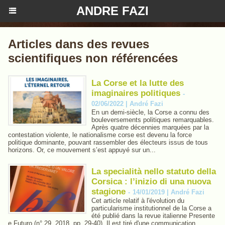
ANDRE FAZI
Articles dans des revues
scientifiques non référencées
La Corse et la lutte des
imaginaires politiques
-
02/06/2022 | André Fazi
En un demi-siècle, la Corse a connu des
bouleversements politiques remarquables.
Après quatre décennies marquées par la
contestation violente, le nationalisme corse est devenu la force
politique dominante, pouvant rassembler des électeurs issus de tous
horizons. Or, ce mouvement s’est appuyé sur un...
La specialità nello statuto della
Corsica : l’inizio di una nuova
stagione
-
14/01/2019 | André Fazi
Cet article relatif à l'évolution du
particularisme institutionnel de la Corse a
été publié dans la revue italienne Presente
e Futuro (n° 29, 2018, pp. 29-40). Il est tiré d'une communication