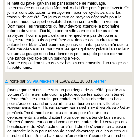
le haut du pavé, galvanisés par l’absence de marquage.
Je considère qu’un « plan Marshall » doit être pensé pour l’avenir. Or,
je n’ai constaté aucun aménagement pour les cyclistes dans les
travaux de cet été. Toujours autant de moyens dépensés pour le
même mode transport obsolète dans un centre-ville : la voiture.
Dommage, les transports du futur devront attendre la prochaine
refonte de voirie. D’ici là, le centre-ville aura eu le temps d’être
asphyxié. Pour ma part, cela ne m’empêchera pas de rouler à
bicyclette car je suis aguerri face aux dangers de la circulation
automobile. Mais c’est pour mes jeunes enfants que cela m’inquiète.
Cela me désole aussi pour tous les gens qui sont prêts à laisser leur
voiture au garage si on leur donne un petit coup de pouce comme
une bande cyclable ou un parking à vélo.
A votre disposition si vous avez besoin des conseils d’un usager de
la petite reine.
2.
Posté par
Sylvia Mackert
le 15/09/2011 10:33
|
Alerter
j'avoue que moi aussi je suis un peu déçue de ce côté "priorité aux
voitures", il me semble qu'on a plutôt écouté les automobilistes et
même rétréci les trottoirs par endroit et il fallait chercher les bancs
pour s'asseoir quand on voulait faire un tour en centre ville et se
reposer entre deux. Heureusement ma santé s'améliore de ce côté et
je m'entraîne à marcher de plus en plus pour réussir mes
déplacements à pieds, d'autant plus que les cartes de bus se sont
"rétrécis" aussi, car on ne donne que des cartes de 10 voyages aux
bénéficiaires du RSA socle et on s'en fiche de s'avoir si on a besoin
de prendre le bus pour raison de santé davantage que les autres qui
marchent bien. Je me bats pour m'en sortir et j'apprends à marcher