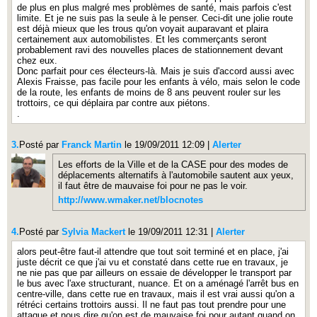
de plus en plus malgré mes problèmes de santé, mais parfois c'est
limite. Et je ne suis pas la seule à le penser. Ceci-dit une jolie route
est déjà mieux que les trous qu'on voyait auparavant et plaira
certainement aux automobilistes. Et les commerçants seront
probablement ravi des nouvelles places de stationnement devant
chez eux.
Donc parfait pour ces électeurs-là. Mais je suis d'accord aussi avec
Alexis Fraisse, pas facile pour les enfants à vélo, mais selon le code
de la route, les enfants de moins de 8 ans peuvent rouler sur les
trottoirs, ce qui déplaira par contre aux piétons.
.
3.
Posté par
Franck Martin
le 19/09/2011 12:09
|
Alerter
Les efforts de la Ville et de la CASE pour des modes de
déplacements alternatifs à l'automobile sautent aux yeux,
il faut être de mauvaise foi pour ne pas le voir.
http://www.wmaker.net/blocnotes
4.
Posté par
Sylvia Mackert
le 19/09/2011 12:31
|
Alerter
alors peut-être faut-il attendre que tout soit terminé et en place, j'ai
juste décrit ce que j'ai vu et constaté dans cette rue en travaux, je
ne nie pas que par ailleurs on essaie de développer le transport par
le bus avec l'axe structurant, nuance. Et on a aménagé l'arrêt bus en
centre-ville, dans cette rue en travaux, mais il est vrai aussi qu'on a
rétréci certains trottoirs aussi. Il ne faut pas tout prendre pour une
attaque et nous dire qu'on est de mauvaise foi pour autant quand on