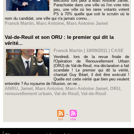
élections font peur à Marc Antoine Jamet.
Parachutée dans une ville où l'on vote très
peu, une ville où les rares votants votent
PS à 70% quelle que soit le scrutin où le
nom du candidat, une ville qui n'a jamais connu...
Franck Martin
,
Marc Antoine
,
Marc Antoine Jamet
Val-de-Reuil et son ORU : le premier qui dit la
vérité...
Franck Martin | 18/09/2011
|
CASE
Vendredi, lors de la revue finale de
l'Opération de Renouvellement Urbain
(ORU) de Val-de-Reuil, ma déclaration a fait
scandale ! Le premier qui dit la vérité,
chantait Guy Béart, il doit être exécuté !
Quelle est cette vérité que bien peu veulent
entendre ? Au royaume de l'illusion, on ne...
ANRU
,
Jamet
,
Marc Antoine
,
Marc-Antoine Jamet
,
ORU
,
renouvellement urbain
,
Val de Reuil
,
Val-de-Reuil