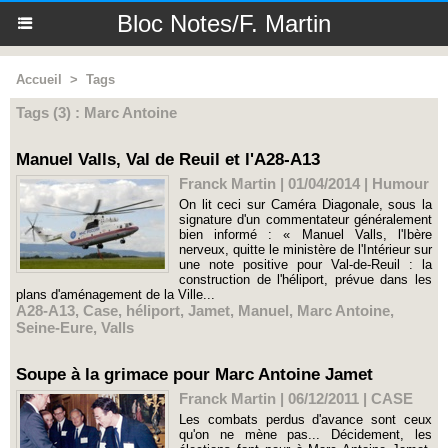
Bloc Notes/F. Martin
Accueil
>
Tags
Tags (3) : Marc Antoine
Manuel Valls, Val de Reuil et l'A28-A13
Franck Martin | 01/04/2014
|
Humour
On lit ceci sur Caméra Diagonale, sous la
signature d'un commentateur généralement
bien informé : « Manuel Valls, l'Ibère
nerveux, quitte le ministère de l'Intérieur sur
une note positive pour Val-de-Reuil : la
construction de l'héliport, prévue dans les
plans d'aménagement de la Ville...
A28-A13
,
Case
,
héliport
,
Jamet
,
Manuel
,
Marc Antoine
,
Seine-Eure
,
Valls
Soupe à la grimace pour Marc Antoine Jamet
Franck Martin | 06/12/2011
|
CASE
Les combats perdus d'avance sont ceux
qu'on ne mène pas... Décidement, les