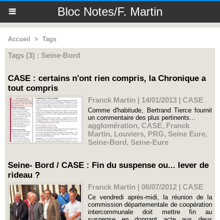
Bloc Notes/F. Martin
Accueil
>
Tags
Tags (3) : Seine-Bord
CASE : certains n'ont rien compris, la Chronique a
tout compris
Franck Martin | 14/01/2013
|
CASE
Comme d'habitude, Bertrand Tierce fournit
un commentaire des plus pertinents...
agglomération
,
CASE
,
Franck
Martin
,
Louviers
,
PRG
,
Seine Eure
,
Seine-Bord
,
Seine-Eure
Seine- Bord / CASE : Fin du suspense ou... lever de
rideau ?
Franck Martin | 06/07/2012
|
CASE
Ce vendredi après-midi, la réunion de la
commission départementale de coopération
intercommunale doit mettre fin au
suspense en donnant acte aux deux