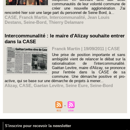
communautés de leur volonté commune de
créer une nouvelle agglomération. J'ai
rencontré hier soir une large part du personnel de Seine Bord, à...
CASE
,
Franck Martin
,
Intercommunalité
,
Jean Louis
Destans
,
Seine-Bord
,
Thierry Delamare
Intercommunalité : le maire d'Alizay souhaite entrer
dans la CASE
Franck Martin | 19/09/2011
|
CASE
Une prise de position importante et sans
ambigüité vient de relancer le débat sur la
rationalisation de l'intercommunalité.
Gaëtan Levitre, maire d'Alizay, se prononce
pour l'entrée dans la CASE de sa
commune. Une démarche positive et pro-
active, qui se base sur une démarche de projets à mener...
Alizay
,
CASE
,
Gaetan Levitre
,
Seine Eure
,
Seine-Bord
S'inscrire pour recevoir la newsletter