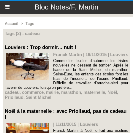
Bloc Notes/F. Martin
Accueil
>
Tags
Tags (2) : cadeau
Louviers : Trop dormir... nuit !
Franck Martin | 19/11/2015
|
Louviers
Comme les feuilles d’automne, les tristes
nouvelles ne cessent de tomber. Après le
fiasco de la Saint Michel, du marathon
Seine-Eure, les enfants des écoles font les
frais de l’incurie… de l’écurie Priollaud.
Difficile de travailler d’arrache-pied pour
l’avenir de Louviers, lorsqu’on préfère...
cadeau
,
commerce
,
mairie
,
marathon
,
maternelle
,
Noël
,
Priollaud
,
Saint Michel
Noël à la maternelle : avec Priollaud, pas de cadeau
!
| 11/11/2015
|
Louviers
Franck Martin, à Noël, offrait aux écoliers