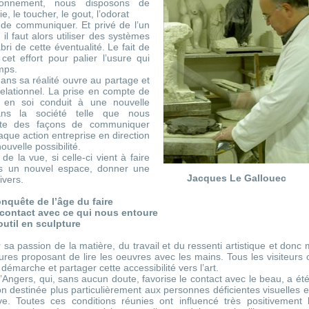
ronnement, nous disposons de
e, le toucher, le gout, l’odorat
de communiquer. Et privé de l’un
 faut alors utiliser des systèmes
bri de cette éventualité. Le fait de
cet effort pour palier l’usure qui
emps.
ns sa réalité ouvre au partage et
relationnel. La prise en compte de
 en soi conduit à une nouvelle
ans la société telle que nous
pte des façons de communiquer
aque action entreprise en direction
ouvelle possibilité.
e la vue, si celle-ci vient à faire
ns un nouvel espace, donner une
Jacques Le Gallouec
ivers.
nquête de l’âge du faire
 contact avec ce qui nous entoure
util en sculpture
sa passion de la matière, du travail et du ressenti artistique et donc 
ures proposant de lire les oeuvres avec les mains. Tous les visiteurs 
 démarche et partager cette accessibilité vers l’art.
d’Angers, qui, sans aucun doute, favorise le contact avec le beau, a été
ion destinée plus particulièrement aux personnes déficientes visuelles e
tive. Toutes ces conditions réunies ont influencé très positivement 