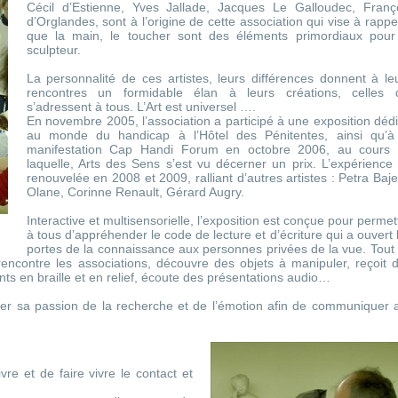
Cécil d’Estienne, Yves Jallade, Jacques Le Galloudec, Franç
d’Orglandes, sont à l’origine de cette association qui vise à rappe
que la main, le toucher sont des éléments primordiaux pour
sculpteur.
La personnalité de ces artistes, leurs différences donnent à le
rencontres un formidable élan à leurs créations, celles 
s’adressent à tous. L’Art est universel ….
En novembre 2005, l’association a participé à une exposition déd
au monde du handicap à l’Hôtel des Pénitentes, ainsi qu’à
manifestation Cap Handi Forum en octobre 2006, au cours
laquelle, Arts des Sens s’est vu décerner un prix. L’expérience 
renouvelée en 2008 et 2009, ralliant d’autres artistes : Petra Baje
Olane, Corinne Renault, Gérard Augry.
Interactive et multisensorielle, l’exposition est conçue pour permet
à tous d’appréhender le code de lecture et d’écriture qui a ouvert 
portes de la connaissance aux personnes privées de la vue. Tout
rencontre les associations, découvre des objets à manipuler, reçoit 
ts en braille et en relief, écoute des présentations audio…
 sa passion de la recherche et de l’émotion afin de communiquer 
re et de faire vivre le contact et