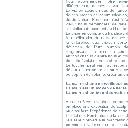
Pour appréhender notre envi
différentes approches : la vue, l’oui
La vie en société nous demande 
de ces modes de communication, il
de dérivation. Personne n’est à l’a
vieillir nous demandera de faire 
s’installera doucement au fil du t
La prise en compte du handicap da
à l’amélioration du notre espace 
la différence que chacun porte
définition de l’être humain d
l’organisons. La prise en com
enrichit chacun d’entre nous et ch
de cette évolution nous offre une n
Le toucher peut venir au secours d
défaut et permettre d’entrer da
perception du volume, créer un un
La main est une merveilleuse co
La main est un moyen de lier le
La main est un incontournable o
Arts des Sens a souhaité partager 
en place une exposition de sculpt
pu ainsi faire l’expérience de cette
L’Hôtel des Pénitentes de la ville 
lieu serein ouvert à la manifestat
permis de valoriser cette initia