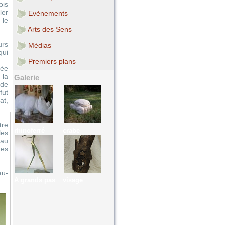
ois
ler
Evènements
 le
Arts des Sens
urs
Médias
qui
Premiers plans
iée
 la
Galerie
 de
fut
at,
tre
rhinoferré
crabe
les
 au
des
au-
A grands pas
visage