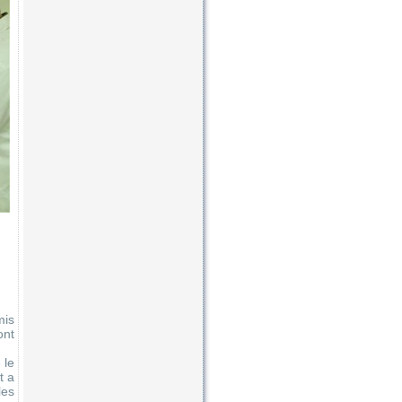
mis
ont
 le
t a
les