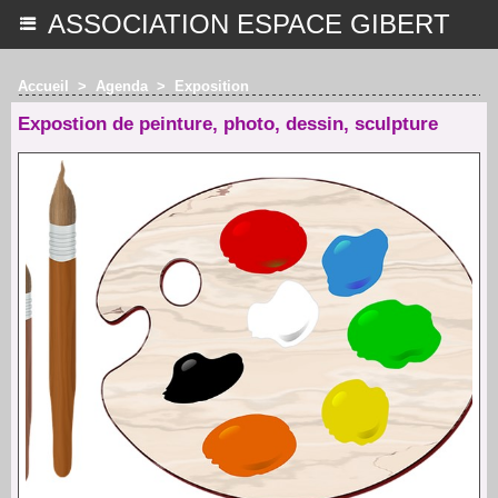
ASSOCIATION ESPACE GIBERT
Accueil
>
Agenda
>
Exposition
Expostion de peinture, photo, dessin, sculpture