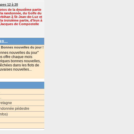
apes 12 à 20
otos de la deuxième partie
 la randonnée, du Golfe du
rbihan à St-Jean-de-Luz et
la troisième partie, d'Irun à
-Jacques de Compostelle
s...
Bonnes nouvelles du jour !
nnes nouvelles du jour"
s offre chaque mois
lques bonnes nouvelles,
êchées dans les flots de
vaises nouvelles...
.
.
Bretagne
randonnée pédestre
nfos)