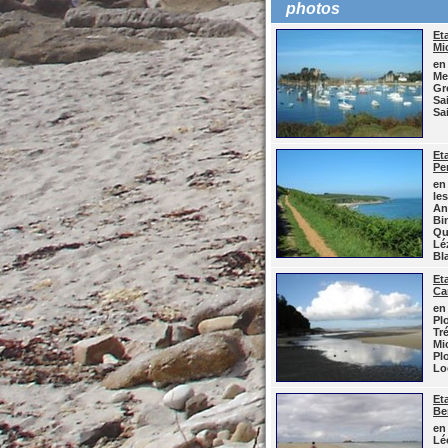
photos
Et
Mi
en
Me
Gr
Sa
Sai
Et
Pe
en
le
An
Bi
Qu
Lé
Bl
Et
Ca
en
Pl
Tr
Mi
Pl
Lo
Et
Be
en
Lé