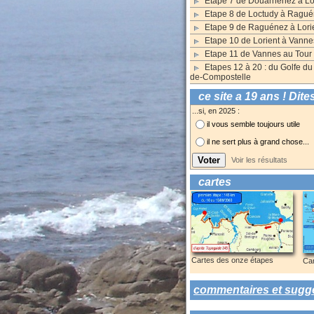
Etape 7 de Douarnenez à Lo
Etape 8 de Loctudy à Ragu
Etape 9 de Raguénez à Lori
Etape 10 de Lorient à Vanne
Etape 11 de Vannes au Tour
Etapes 12 à 20 : du Golfe d
de-Compostelle
ce site a 19 ans ! Dite
...si, en 2025 :
il vous semble toujours utile
il ne sert plus à grand chose...
Voir les résultats
cartes
Cartes des onze étapes
Car
commentaires et sugge