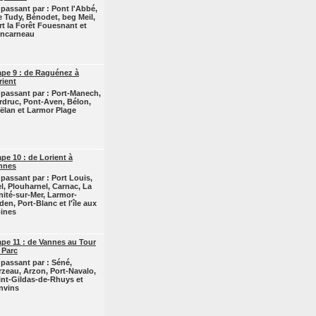
 passant par : Pont l'Abbé,
le Tudy, Bénodet, beg Meil,
rt la Forêt Fouesnant et
ncarneau
ape 9 : de Raguénez à
rient
 passant par : Port-Manech,
rdruc, Pont-Aven, Bélon,
ëlan et Larmor Plage
ape 10 : de Lorient à
nnes
 passant par : Port Louis,
el, Plouharnel, Carnac, La
inité-sur-Mer, Larmor-
den, Port-Blanc et l'île aux
ines
ape 11 : de Vannes au Tour
 Parc
 passant par : Séné,
rzeau, Arzon, Port-Navalo,
int-Gildas-de-Rhuys et
nvins