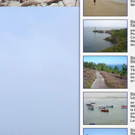
Em
Wr
Et
Fa
pas
Po
Co
Mat
du
Et
Do
en
Té
po
de
et
Et
Lo
en
Mil
la
po
Pe
Le
Et
Ra