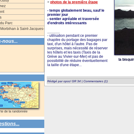
ctudy
>
photos de la première étape
énez
- temps globalement beau, sauf le
ent
premier jour
s
- sentier agréable et traversée
 du Parc
d'endroits intéressants
u Morbihan à Saint-Jacques-
______
- utilisation pendant ce premier
chapitre du portage des bagages par
s-nous...
taxi, d'un hôtel à l'autre. Pas de
surprises, mais nécessité de réserver
les hôtels et les taxis (Taxis de la
Grève au Vivier-sur-Mer) et pas de
la bisqui
possibilité de réduire éventuellement
la taille d'une étape...
Rédigé par opcc/ GR 34
|
Commentaires (1)
te de la randonnée
stions...