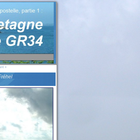
ant »
Fréhel