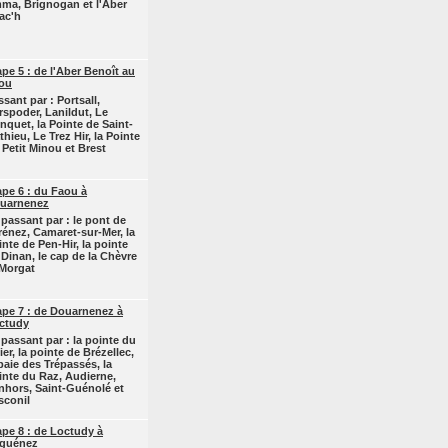
ma, Brignogan et l'Aber
ac'h
ape 5 : de l'Aber Benoît au
ou
sant par : Portsall,
rspoder, Lanildut, Le
nquet, la Pointe de Saint-
hieu, Le Trez Hir, la Pointe
 Petit Minou et Brest
ape 6 : du Faou à
uarnenez
 passant par : le pont de
rénez, Camaret-sur-Mer, la
inte de Pen-Hir, la pointe
 Dinan, le cap de la Chèvre
 Morgat
ape 7 : de Douarnenez à
ctudy
 passant par : la pointe du
ier, la pointe de Brézellec,
 baie des Trépassés, la
inte du Raz, Audierne,
nhors, Saint-Guénolé et
sconil
ape 8 : de Loctudy à
guénez