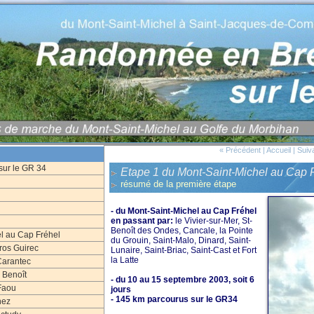
« Précédent
|
Accueil
|
Suiv
sur le GR 34
Etape 1 du Mont-Saint-Michel au Cap 
résumé de la première étape
- du Mont-Saint-Michel au Cap Fréhel
en passant par:
le Vivier-sur-Mer, St-
Benoît des Ondes, Cancale, la Pointe
l au Cap Fréhel
du Grouin, Saint-Malo, Dinard, Saint-
ros Guirec
Lunaire, Saint-Briac, Saint-Cast et Fort
la Latte
Carantec
 Benoît
- du 10 au 15 septembre 2003, soit 6
 Faou
jours
- 145 km parcourus sur le GR34
nez