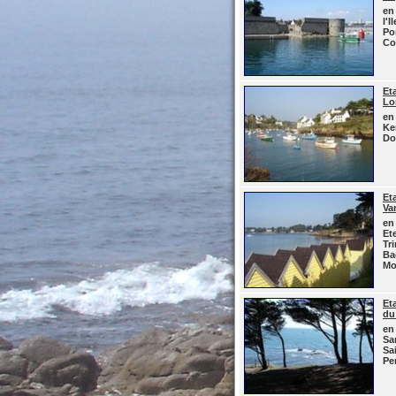
en
l'I
Po
Co
Et
Lo
en
Ke
Do
Et
Va
en
Et
Tr
Ba
Mo
Et
du
en
Sa
Sa
Pe