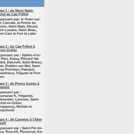
ape 1 : du Mont-Saint-
chel au Cap Fréhel
 passant par: le Vivier-sur-
r, Cancale, la Pointe du
ouin, Saint-Malo, Dinard,
int-Lunaire, Saint-Briac,
nt-Cast et Fort la Latte
ape 2 : du Cap Fréhel à
rros Guirec
 passant par : Sables-d'or-
s-Pins, Erquy, Pléneuf-Val-
dré, Dahouët, Saint-Brieuc,
nic, Etables-sur-Mer, Saint-
ay-Portrieux, Paimpol,
zardrieux, Tréguier et Port-
anc
ape 3 : de Perros Guirec à
rantec
 passant par :
oumanac'h, Trégastel,
ébeurden, Lannion, Saint-
chel-en-Grève,
ougasnou, Morlaix et
cquénolé
ape 4 : de Carentec à l'Aber
noît
 passant par : Saint-Pol-de-
on, Roscoff, Plouescat, Ker