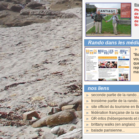
Et
Ph
de
Mo
de 
St
Rando dans les média
"Bo
vou
que
rep
mau
nos liens
seconde partie de la rando..
troisième partie de la rando..
site officiel du tourisme en 
fédération française de la 
GR-infos (hébergements et i
brittany walks (en anglais)
balade parisienne...