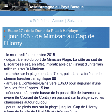
« Précédent
|
Accueil
|
Suivant »
Etape 17 : de la Dune du Pilat à Hendaye
jour 105 - de Mimizan au Cap de
l'Horny
- le mercredi 2 septembre 2015
- départ à 9h30 du port de Mimizan Plage. La côte au sud de
Biscarrosse est, en effet, impraticable car il s'agit d'un terrain
militaire jusqu'à Mimizan
- marche sur la plage pendant 7 km, puis dans la forêt sur le
chemin forestier : magnifique !!!!
- arrivée à Contis-les-Bains vers 13h30 pour déjeuner d'une
"moules-frites" après 15 km
- découverte à marée basse de la possibilité de traverser la
rivière (le Courant de Contis) en passant sur la plage avec les
chaussures autour du cou
- poursuite pieds nus sur la plage jusqu'au Cap de l'Horny
(plage de la ville de Lit et Mixe) : très agréable