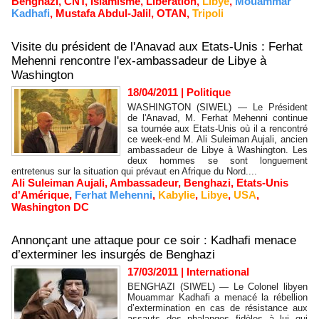
Benghazi
,
CNT
,
Islamisme
,
Libération
,
Libye
,
Mouammar
Kadhafi
,
Mustafa Abdul-Jalil
,
OTAN
,
Tripoli
Visite du président de l'Anavad aux Etats-Unis : Ferhat
Mehenni rencontre l'ex-ambassadeur de Libye à
Washington
18/04/2011
|
Politique
WASHINGTON (SIWEL) — Le Président
de l'Anavad, M. Ferhat Mehenni continue
sa tournée aux Etats-Unis où il a rencontré
ce week-end M. Ali Suleiman Aujali, ancien
ambassadeur de Libye à Washington. Les
deux hommes se sont longuement
entretenus sur la situation qui prévaut en Afrique du Nord....
Ali Suleiman Aujali
,
Ambassadeur
,
Benghazi
,
Etats-Unis
d'Amérique
,
Ferhat Mehenni
,
Kabylie
,
Libye
,
USA
,
Washington DC
Annonçant une attaque pour ce soir : Kadhafi menace
d’exterminer les insurgés de Benghazi
17/03/2011
|
International
BENGHAZI (SIWEL) — Le Colonel libyen
Mouammar Kadhafi a menacé la rébellion
d’extermination en cas de résistance aux
assauts des phalanges fidèles à lui qui