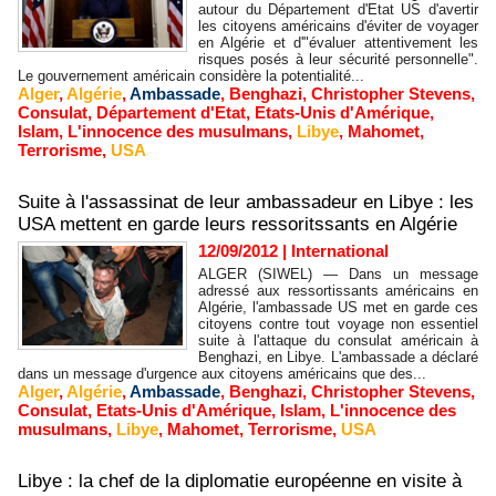
autour du Département d'Etat US d'avertir
les citoyens américains d'éviter de voyager
en Algérie et d'"évaluer attentivement les
risques posés à leur sécurité personnelle".
Le gouvernement américain considère la potentialité...
Alger
,
Algérie
,
Ambassade
,
Benghazi
,
Christopher Stevens
,
Consulat
,
Département d'Etat
,
Etats-Unis d'Amérique
,
Islam
,
L'innocence des musulmans
,
Libye
,
Mahomet
,
Terrorisme
,
USA
Suite à l'assassinat de leur ambassadeur en Libye : les
USA mettent en garde leurs ressoritssants en Algérie
12/09/2012
|
International
ALGER (SIWEL) — Dans un message
adressé aux ressortissants américains en
Algérie, l'ambassade US met en garde ces
citoyens contre tout voyage non essentiel
suite à l'attaque du consulat américain à
Benghazi, en Libye. L'ambassade a déclaré
dans un message d'urgence aux citoyens américains que des...
Alger
,
Algérie
,
Ambassade
,
Benghazi
,
Christopher Stevens
,
Consulat
,
Etats-Unis d'Amérique
,
Islam
,
L'innocence des
musulmans
,
Libye
,
Mahomet
,
Terrorisme
,
USA
Libye : la chef de la diplomatie européenne en visite à