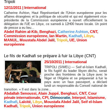
Tripoli
12/11/2011
|
International
Catherine Ashton, Haut Représentant de l'Union européenne pour les
affaires étrangères et la politique de sécurité et qui est également vice-
présidente de la Commission européenne a ouvert officiellement la
délégation de l'UE en Libye, ce samedi à 12H00 heure locale. Un point
de presse a eu lieu...
Abdel Rahim al-Kib
,
Benghazi
,
Catherine Ashton
,
CNT
,
Commission européenne
,
Ian Martin
,
Kadhafi
,
Libye
,
MANUL
,
Moustafa Abdel Jalil
,
Tripoli
,
UE
,
Union
européenne
Le fils de Kadhafi se prépare à fuir la Libye (CNT)
25/10/2011
|
International
TRIPOLI (SIWEL) — Seif el-Islam Kadhafi,
le fils fugitif du leader libyen déchu, serait
proche des frontières de la Libye avec le
Niger et l'Algérie et se préparerait à fuir le
pays avec un faux passeport, a déclaré
lundi un responsable du Conseil national de
transition. « Il est dans la zone...
Abdallah Senoussi
,
Alain Juppé
,
Benghazi
,
CNT
,
Cour
pénale internationale
,
CPI
,
Démocratie
,
Interpol
,
Islamisme
,
Kadhafi
,
Laïcité
,
Libye
,
Moustafa Abdel Jalil
,
Seif el-Islam
Kadhafi
,
Tripoli
,
Union européenne