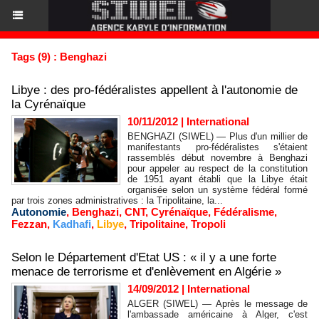
Tags (9) : Benghazi
Libye : des pro-fédéralistes appellent à l'autonomie de
la Cyrénaïque
10/11/2012
|
International
BENGHAZI (SIWEL) — Plus d'un millier de
manifestants pro-fédéralistes s'étaient
rassemblés début novembre à Benghazi
pour appeler au respect de la constitution
de 1951 ayant établi que la Libye était
organisée selon un système fédéral formé
par trois zones administratives : la Tripolitaine, la...
Autonomie
,
Benghazi
,
CNT
,
Cyrénaïque
,
Fédéralisme
,
Fezzan
,
Kadhafi
,
Libye
,
Tripolitaine
,
Tropoli
Selon le Département d'Etat US : « il y a une forte
menace de terrorisme et d'enlèvement en Algérie »
14/09/2012
|
International
ALGER (SIWEL) — Après le message de
l'ambassade américaine à Alger, c'est