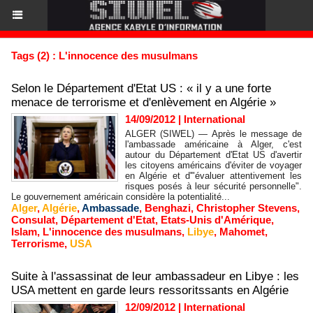
Tags (2) : L'innocence des musulmans
Selon le Département d'Etat US : « il y a une forte
menace de terrorisme et d'enlèvement en Algérie »
14/09/2012
|
International
ALGER (SIWEL) — Après le message de
l'ambassade américaine à Alger, c'est
autour du Département d'Etat US d'avertir
les citoyens américains d'éviter de voyager
en Algérie et d'"évaluer attentivement les
risques posés à leur sécurité personnelle".
Le gouvernement américain considère la potentialité...
Alger
,
Algérie
,
Ambassade
,
Benghazi
,
Christopher Stevens
,
Consulat
,
Département d'Etat
,
Etats-Unis d'Amérique
,
Islam
,
L'innocence des musulmans
,
Libye
,
Mahomet
,
Terrorisme
,
USA
Suite à l'assassinat de leur ambassadeur en Libye : les
USA mettent en garde leurs ressoritssants en Algérie
12/09/2012
|
International