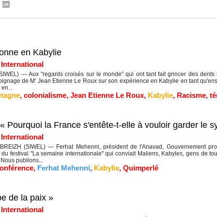
onne en Kabylie
|
International
EL) — Aux "regards croisés sur le monde" qui ont tant fait grincer des dents l
oignage de M' Jean Etienne Le Roux sur son expérience en Kabylie en tant qu'ens
 en...
etagne
,
colonialisme
,
Jean Etienne Le Roux
,
Kabylie
,
Racisme
,
t
 Pourquoi la France s'entête-t-elle à vouloir garder le 
|
International
EIZH (SIWEL) — Ferhat Mehenni, président de l'Anavad, Gouvernement proviso
 du festival "La semaine internationale" qui conviait Maliens, Kabyles, gens de tou
Nous publions...
onférence
,
Ferhat Mehenni
,
Kabylie
,
Quimperlé
e de la paix »
|
International