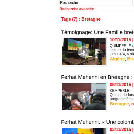
Recherche avancée
Tags (7) : Bretagne
Témoignage: Une Famille bret
10/11/2015
QUIMPERLÉ (SIW
lecture du tém
juin 1974, a dû
Algérie
,
Br
Ferhat Mehenni en Bretagne : «
08/11/2015
KEMPERLE - BR
Quimperlé lors
programmées. 
Bretagne
,
c
Ferhat Mehenni. « Une colomb
03/11/2015