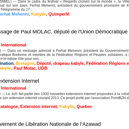
WEL) — Dans le cadre du festival « Regards croisés sur le monde », la Ville 
bat sur son pays, Ferhat Mehenni, président du gouvernement provisoire de Kab
 Télégramme du 27...
erhat Mehenni
,
Kabylie
,
Quimperlé
ssage de Paul MOLAC, député de l'Union Démocratique 
|
International
) — Dans un message adressé à Ferhat Mehenni, président du Gouvernement 
ratique Bretonne et membre de la Fédération Régions et Peuples solidaires, 
re le même rôle pour son...
ination
,
Bretagne
,
Député
,
drapeau kabyle
,
Fédération Régions e
abylie
,
Paul Molac
,
UDB
xtension Internet
|
International
— Le .bzh fait partie des 1930 nouvelles extensions internet proposées à la créat
de son extension internet courant 2013. Ce projet porté par l'association PointBZH 
atalogne
,
Extension internet
,
Kabylie
,
Quebec
uvement de Libération Nationale de l’Azawad