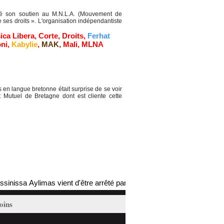
té son soutien au M.N.L.A. (Mouvement de
ses droits ». L'organisation indépendantiste
ica Libera
,
Corte
,
Droits
,
Ferhat
ni
,
Kabylie
,
MAK
,
Mali
,
MLNA
en langue bretonne était surprise de se voir
 Mutuel de Bretagne dont est cliente cette
ssa Aylimas vient d'être arrêté par les autorités coloniales (mis à jou
oins