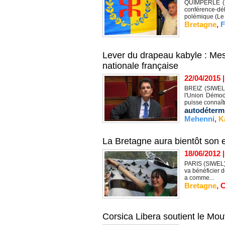
QUIMPERLÉ (SI
conférence-dé
polémique (Le
Bretagne
,
F
Lever du drapeau kabyle : Me
nationale française
22/04/2015
BREIZ (SIWEL
l'Union Démoc
puisse connaît
autodéterm
Mehenni
,
K
La Bretagne aura bientôt son e
18/06/2012
PARIS (SIWEL) 
va bénéficier 
a comme...
Bretagne
,
C
Corsica Libera soutient le Mo