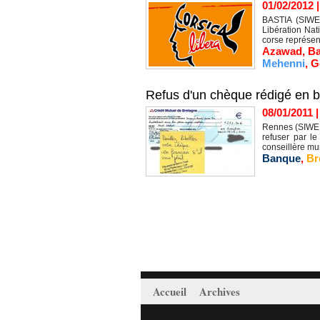
01/02/2012
BASTIA (SIWEL
Libération Nat
corse représen
Azawad
,
B
Mehenni
,
G
Refus d'un chèque rédigé en b
08/01/2011
Rennes (SIWEL)
refuser par l
conseillère mun
Banque
,
Br
Accueil
Archives