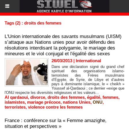
Tags (2) : droits des femmes
L'Union internationale des savants musulmans (UISM)
s’attaque aux Nations unies pour avoir défendu des
résolutions interdisant la polygamie, le mariage des
mineures et le viol conjugal et l'égalité des sexes
26/03/2013
|
International
Dans une déclaration signé du grand chef
spirituel des organisations islamo-
terroristes des Frères musulmans
d’Egypte, de Syrie, de Libye et d’autres
pays à dominante islamique, le « cheikh »
Youssef al-Qardaoui ; ce dernier «exige que
l'ONU respecte les diversités religieuses et les valeurs...
Al qardaoui
,
divorce
,
droits des femmes
,
égalité
,
femmes
,
islamistes
,
mariage précoce
,
nations Unies
,
ONU
,
terroristes
,
violence contre les femmes
France : conférence sur la « Femme amazighe,
situation et perspectives »