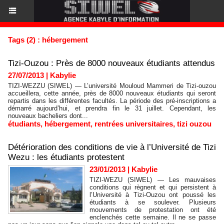
Tags (2) : hébergement
Tizi-Ouzou : Près de 8000 nouveaux étudiants attendus
27/07/2013
|
Kabylie
TIZI-WEZZU (SIWEL) — L’université Mouloud Mammeri de Tizi-ouzou
accueillera, cette année, près de 8000 nouveaux étudiants qui seront
repartis dans les différentes facultés. La période des pré-inscriptions a
démarré aujourd’hui, et prendra fin le 31 juillet. Cependant, les
nouveaux bacheliers dont...
étudiants
,
hébergement
,
rentrées universitaires
,
tizi ouzou
Détérioration des conditions de vie à l’Université de Tizi
Wezu : les étudiants protestent
23/01/2013
|
Kabylie
TIZI-WEZU (SIWEL) — Les mauvaises
conditions qui règnent et qui persistent à
l’Université à Tizi-Ouzou ont poussé les
étudiants à se soulever. Plusieurs
mouvements de protestation ont été
enclenchés cette semaine. Il ne se passe