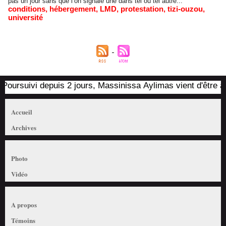
pas un jour sans que l’on signale une dans tel ou tel autre...
conditions
,
hébergement
,
LMD
,
protestation
,
tizi-ouzou
,
université
Poursuivi depuis 2 jours, Massinissa Aylimas vient d'être arr
Accueil
Archives
Photo
Vidéo
A propos
Témoins