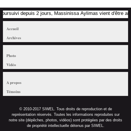
ursuivi depuis 2 jours, Massinissa Aylimas vient d'être arrêté
Accueil
Archives
Photo
Vidéo
A propos
Témoins
© 2010-2017 SIWEL. Tous droits de reproduction et de
représentation réservés. Toutes les informations reproduites sur
notre site (dépêches, photos, vidéos) sont protégées par des droits
de propriété intellectuelle détenus par SIWEL.