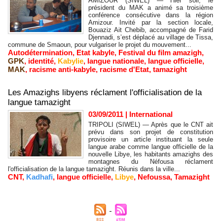
AMIZOUR (SIWEL) — Hier soir, le
président du MAK a animé sa troisième
conférence consécutive dans la région
Amizour. Invité par la section locale,
Bouaziz Ait Chebib, accompagné de Farid
Djennadi, s’est déplacé au village de Tissa,
commune de Smaoun, pour vulgariser le projet du mouvement...
Autodétermination
,
Etat kabyle
,
Festival du film amazigh
,
GPK
,
identité
,
Kabylie
,
langue nationale
,
langue officielle
,
MAK
,
racisme anti-kabyle
,
racisme d'Etat
,
tamazight
Les Amazighs libyens réclament l'officialisation de la
langue tamazight
03/09/2011
|
International
TRIPOLI (SIWEL) — Après que le CNT ait
prévu dans son projet de constitution
provisoire un article instituant la seule
langue arabe comme langue officielle de la
nouvelle Libye, les habitants amazighs des
montagnes du Néfousa réclament
l'officialisation de la langue tamazight. Réunis dans la ville...
CNT
,
Kadhafi
,
langue officielle
,
Libye
,
Nefoussa
,
Tamazight