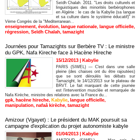
Seïdh Chalah. 2011. "Les droits culturels et
linguistiques des minorités berbérophones
en Algérie : le cas de la Kabylie (sa langue
et sa culture dans le système éducatif)" in
Vème Congrès de la "Mediterranean...
enseignement
,
évolution
,
langue nationale
,
langue officielle
,
régression
,
Seïdh Chalah
,
tamazight
Journées pour Tamazights sur Berbère TV : Le ministre
du GPK, Nafa Kireche face à Hacène Hireche
15/12/2013
|
Kabylie
PARIS (SIWEL) — C'est dans une salle
pleine (des chaises ont du être rajoutées)
que se sont déroulés les débats sur
Tamazight, le 14/12/2013 sur le plateau de
BRVT. Le fait marquant de cette journée
est l'intervention musclée et remarquée de
Nafa Kirèche, ministre des relations avec la France du...
gpk
,
hacène hireche
,
Kabylie
,
langue officielle
,
manipulation
,
nafaâ kirèche
,
tamazight
Amizour (Vgayet) : Le président du MAK poursuit sa
campagne d'explication du projet autonomiste kabyle
01/04/2013
|
Kabylie