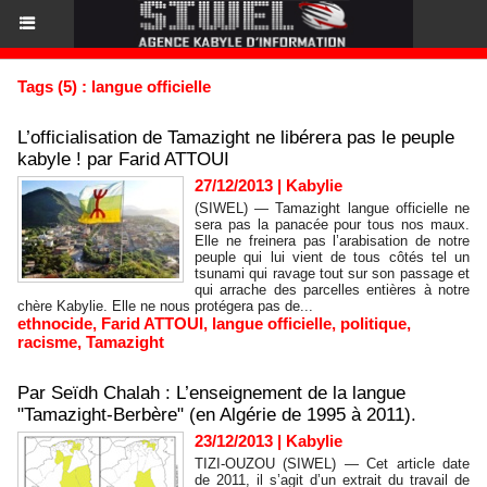
Tags (5) : langue officielle
L’officialisation de Tamazight ne libérera pas le peuple
kabyle ! par Farid ATTOUI
27/12/2013
|
Kabylie
(SIWEL) — Tamazight langue officielle ne
sera pas la panacée pour tous nos maux.
Elle ne freinera pas l’arabisation de notre
peuple qui lui vient de tous côtés tel un
tsunami qui ravage tout sur son passage et
qui arrache des parcelles entières à notre
chère Kabylie. Elle ne nous protégera pas de...
ethnocide
,
Farid ATTOUI
,
langue officielle
,
politique
,
racisme
,
Tamazight
Par Seïdh Chalah : L’enseignement de la langue
"Tamazight-Berbère" (en Algérie de 1995 à 2011).
23/12/2013
|
Kabylie
TIZI-OUZOU (SIWEL) — Cet article date
de 2011, il s’agit d’un extrait du travail de