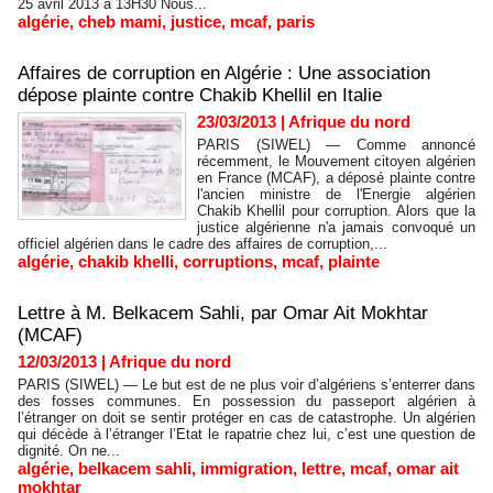
25 avril 2013 à 13H30 Nous...
algérie
,
cheb mami
,
justice
,
mcaf
,
paris
Affaires de corruption en Algérie : Une association
dépose plainte contre Chakib Khellil en Italie
23/03/2013
|
Afrique du nord
PARIS (SIWEL) — Comme annoncé
récemment, le Mouvement citoyen algérien
en France (MCAF), a déposé plainte contre
l'ancien ministre de l'Energie algérien
Chakib Khellil pour corruption. Alors que la
justice algérienne n'a jamais convoqué un
officiel algérien dans le cadre des affaires de corruption,...
algérie
,
chakib khelli
,
corruptions
,
mcaf
,
plainte
Lettre à M. Belkacem Sahli, par Omar Ait Mokhtar
(MCAF)
12/03/2013
|
Afrique du nord
PARIS (SIWEL) — Le but est de ne plus voir d’algériens s’enterrer dans
des fosses communes. En possession du passeport algérien à
l’étranger on doit se sentir protéger en cas de catastrophe. Un algérien
qui décède à l’étranger l’Etat le rapatrie chez lui, c’est une question de
dignité. On ne...
algérie
,
belkacem sahli
,
immigration
,
lettre
,
mcaf
,
omar ait
mokhtar