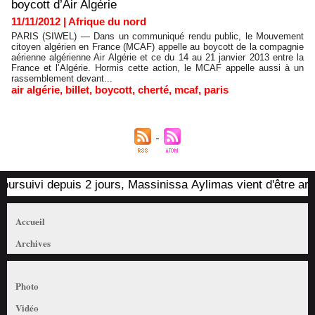
boycott d’Air Algérie
11/11/2012
|
Afrique du nord
PARIS (SIWEL) — Dans un communiqué rendu public, le Mouvement
citoyen algérien en France (MCAF) appelle au boycott de la compagnie
aérienne algérienne Air Algérie et ce du 14 au 21 janvier 2013 entre la
France et l’Algérie. Hormis cette action, le MCAF appelle aussi à un
rassemblement devant...
air algérie
,
billet
,
boycott
,
cherté
,
mcaf
,
paris
rsuivi depuis 2 jours, Massinissa Aylimas vient d'être arrêté
Accueil
Archives
Photo
Vidéo