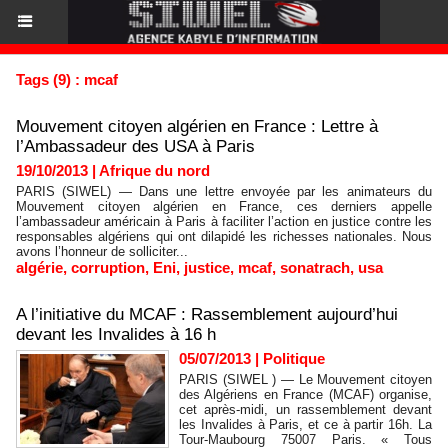
Tags (9) : mcaf
Mouvement citoyen algérien en France : Lettre à
l’Ambassadeur des USA à Paris
19/10/2013
|
Afrique du nord
PARIS (SIWEL) — Dans une lettre envoyée par les animateurs du
Mouvement citoyen algérien en France, ces derniers appelle
l’ambassadeur américain à Paris à faciliter l’action en justice contre les
responsables algériens qui ont dilapidé les richesses nationales. Nous
avons l’honneur de solliciter...
algérie
,
corruption
,
Eni
,
justice
,
mcaf
,
sonatrach
,
usa
A l’initiative du MCAF : Rassemblement aujourd’hui
devant les Invalides à 16 h
05/07/2013
|
Politique
PARIS (SIWEL ) — Le Mouvement citoyen
des Algériens en France (MCAF) organise,
cet après-midi, un rassemblement devant
les Invalides à Paris, et ce à partir 16h. La
Tour-Maubourg 75007 Paris. « Tous