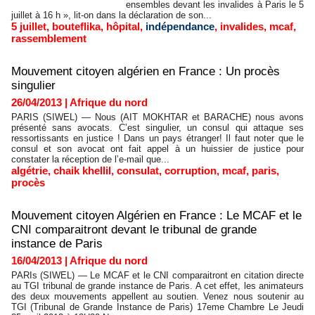
ensembles devant les invalides à Paris le 5
juillet à 16 h », lit-on dans la déclaration de son...
5 juillet
,
bouteflika
,
hôpital
,
indépendance
,
invalides
,
mcaf
,
rassemblement
Mouvement citoyen algérien en France : Un procès
singulier
26/04/2013
|
Afrique du nord
PARIS (SIWEL) — Nous (AIT MOKHTAR et BARACHE) nous avons
présenté sans avocats. C’est singulier, un consul qui attaque ses
ressortissants en justice ! Dans un pays étranger! Il faut noter que le
consul et son avocat ont fait appel à un huissier de justice pour
constater la réception de l’e-mail que...
algétrie
,
chaik khellil
,
consulat
,
corruption
,
mcaf
,
paris
,
procès
Mouvement citoyen Algérien en France : Le MCAF et le
CNI comparaitront devant le tribunal de grande
instance de Paris
16/04/2013
|
Afrique du nord
PARIs (SIWEL) — Le MCAF et le CNI comparaitront en citation directe
au TGI tribunal de grande instance de Paris. A cet effet, les animateurs
des deux mouvements appellent au soutien. Venez nous soutenir au
TGI (Tribunal de Grande Instance de Paris) 17eme Chambre Le Jeudi