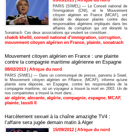
PARIS (SIWEL) — Le Conseil national de
l'immigration (CNI), et le Mouvement
citoyen algérien en France (MCAF), ont
décidé de déposer plainte contre des
responsables algériens impliqués dans les
affaires de corruption qui ont ébranlé la
Sonatrach. Ces deux associations qui veulent se constituer...
chakib khellil
,
conseil national d'immigration
,
corruption
,
mouvement citoyen algérien en France
,
plainte
,
sonatrach
Mouvement citoyen algérien en France : une plainte
contre la compagnie maritime algérienne en Espagne
08/02/2013
|
Afrique du nord
PARIS (SIWEL) — Dans un communiqué de presse, parvenu à Siwel,
le Mouvement citoyen algérien en FRance, (MCAF), informe qu'une
plainte sera déposée, en Espagne, contre les responsables de la
compagnie maritime, où un voyageur a trouvé la mort en 2003. Un de
nos compatriotes a trouvé la mort dans...
air algérie
,
alecante
,
algérie
,
compagnie
,
espagne
,
MCAF
,
plainte
,
tassili II
Harcèlement sexuel à la chaîne amazighe TV4 :
l’affaire sera jugée demain matin à Alger
15/09/2012
|
Afrique du nord