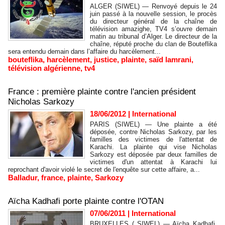
ALGER (SIWEL) — Renvoyé depuis le 24
juin passé à la nouvelle session, le procès
du directeur général de la chaîne de
télévision amazighe, TV4 s’ouvre demain
matin au tribunal d’Alger. Le directeur de la
chaîne, réputé proche du clan de Bouteflika
sera entendu demain dans l’affaire du harcèlement...
bouteflika
,
harcèlement
,
justice
,
plainte
,
saïd lamrani
,
télévision algérienne
,
tv4
France : première plainte contre l'ancien président
Nicholas Sarkozy
18/06/2012
|
International
PARIS (SIWEL) — Une plainte a été
déposée, contre Nicholas Sarkozy, par les
familles des victimes de l'attentat de
Karachi. La plainte qui vise Nicholas
Sarkozy est déposée par deux familles de
victimes d'un attentat à Karachi lui
reprochant d'avoir violé le secret de l'enquête sur cette affaire, a...
Balladur
,
france
,
plainte
,
Sarkozy
Aïcha Kadhafi porte plainte contre l'OTAN
07/06/2011
|
International
BRUXELLES ( SIWEL) — Aïcha Kadhafi,