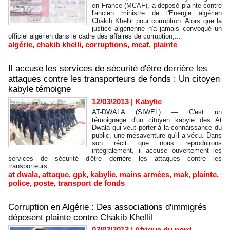
en France (MCAF), a déposé plainte contre
l'ancien ministre de l'Energie algérien
Chakib Khellil pour corruption. Alors que la
justice algérienne n'a jamais convoqué un
officiel algérien dans le cadre des affaires de corruption,...
algérie
,
chakib khelli
,
corruptions
,
mcaf
,
plainte
Il accuse les services de sécurité d'être derrière les
attaques contre les transporteurs de fonds : Un citoyen
kabyle témoigne
12/03/2013
|
Kabylie
AT-DWALA (SIWEL) — C'est un
témoignage d'un citoyen kabyle des At
Dwala qui veut porter à la connaissance du
public, une mésaventure qu'il a vécu. Dans
son récit que nous reproduirons
intégralement, il accuse ouvertement les
services de sécurité d'être derrière les attaques contre les
transporteurs...
at dwala
,
attaque
,
gpk
,
kabylie
,
mains armées
,
mak
,
plainte
,
police
,
poste
,
transport de fonds
Corruption en Algérie : Des associations d'immigrés
déposent plainte contre Chakib Khellil
03/03/2013
|
Afrique du nord