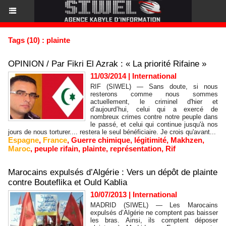
Tags (10) : plainte
OPINION / Par Fikri El Azrak : « La priorité Rifaine »
11/03/2014
|
International
RIF (SIWEL) — Sans doute, si nous
resterons comme nous sommes
actuellement, le criminel d'hier et
d’aujourd’hui, celui qui a exercé de
nombreux crimes contre notre peuple dans
le passé, et celui qui continue jusqu'à nos
jours de nous torturer.... restera le seul bénéficiaire. Je crois qu'avant...
Espagne
,
France
,
Guerre chimique
,
légitimité
,
Makhzen
,
Maroc
,
peuple rifain
,
plainte
,
représentation
,
Rif
Marocains expulsés d’Algérie : Vers un dépôt de plainte
contre Bouteflika et Ould Kablia
10/07/2013
|
International
MADRID (SIWEL) — Les Marocains
expulsés d’Algérie ne comptent pas baisser
les bras. Ainsi, ils comptent déposer