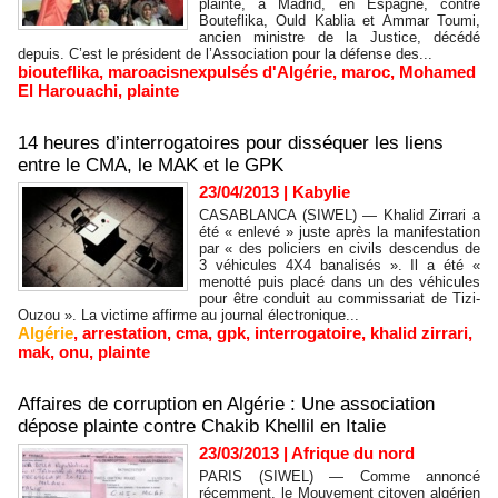
plainte, à Madrid, en Espagne, contre
Bouteflika, Ould Kablia et Ammar Toumi,
ancien ministre de la Justice, décédé
depuis. C’est le président de l’Association pour la défense des...
biouteflika
,
maroacisnexpulsés d'Algérie
,
maroc
,
Mohamed
El Harouachi
,
plainte
14 heures d’interrogatoires pour disséquer les liens
entre le CMA, le MAK et le GPK
23/04/2013
|
Kabylie
CASABLANCA (SIWEL) — Khalid Zirrari a
été « enlevé » juste après la manifestation
par « des policiers en civils descendus de
3 véhicules 4X4 banalisés ». Il a été «
menotté puis placé dans un des véhicules
pour être conduit au commissariat de Tizi-
Ouzou ». La victime affirme au journal électronique...
Algérie
,
arrestation
,
cma
,
gpk
,
interrogatoire
,
khalid zirrari
,
mak
,
onu
,
plainte
Affaires de corruption en Algérie : Une association
dépose plainte contre Chakib Khellil en Italie
23/03/2013
|
Afrique du nord
PARIS (SIWEL) — Comme annoncé
récemment, le Mouvement citoyen algérien