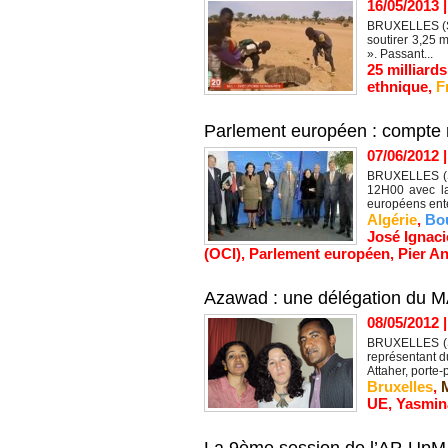
16/05/2013
BRUXELLES (SIW
soutirer 3,25 m
». Passant...
25 milliard
ethnique
,
F
Parlement européen : compte re
07/06/2012
BRUXELLES (SI
12H00 avec la 
européens ente
Algérie
,
Bou
José Ignac
(OCI)
,
Parlement européen
,
Pier A
Azawad : une délégation du M
08/05/2012
BRUXELLES (SI
représentant d
Attaher, porte-
Bruxelles
,
UE
,
Yasmin