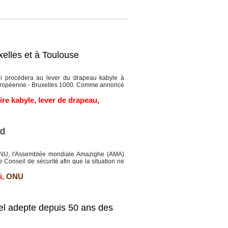
elles et à Toulouse
 procédera au lever du drapeau kabyle à
européenne - Bruxelles 1000. Comme annoncé
re kabyle
,
lever de drapeau
,
ad
ONU, l'Assemblée mondiale Amazighe (AMA)
le Conseil de sécurité afin que la situation ne
i
,
ONU
ciel adepte depuis 50 ans des