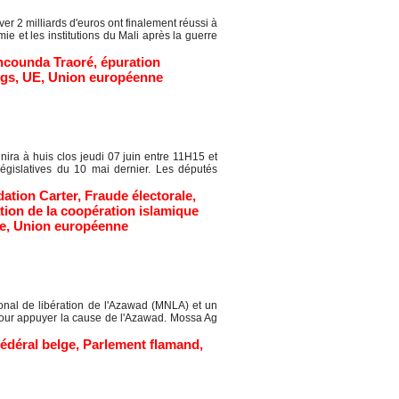
r 2 milliards d'euros ont finalement réussi à
ie et les institutions du Mali après la guerre
ncounda Traoré
,
épuration
egs
,
UE
,
Union européenne
a à huis clos jeudi 07 juin entre 11H15 et
législatives du 10 mai dernier. Les députés
ation Carter
,
Fraude électorale
,
tion de la coopération islamique
e
,
Union européenne
l de libération de l'Azawad (MNLA) et un
pour appuyer la cause de l'Azawad. Mossa Ag
édéral belge
,
Parlement flamand
,