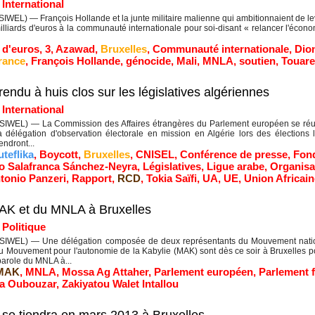
|
International
EL) — François Hollande et la junte militaire malienne qui ambitionnaient de leve
illiards d'euros à la communauté internationale pour soi-disant « relancer l'économ
s d'euros
,
3
,
Azawad
,
Bruxelles
,
Communauté internationale
,
Dio
rance
,
François Hollande
,
génocide
,
Mali
,
MNLA
,
soutien
,
Touar
ndu à huis clos sur les législatives algériennes
|
International
WEL) — La Commission des Affaires étrangères du Parlement européen se réunir
délégation d'observation électorale en mission en Algérie lors des élections 
ndront...
teflika
,
Boycott
,
Bruxelles
,
CNISEL
,
Conférence de presse
,
Fond
io Salafranca Sánchez-Neyra
,
Législatives
,
Ligue arabe
,
Organisa
ntonio Panzeri
,
Rapport
,
RCD
,
Tokia Saïfi
,
UA
,
UE
,
Union Africain
AK et du MNLA à Bruxelles
|
Politique
WEL) — Une délégation composée de deux représentants du Mouvement nationa
u Mouvement pour l'autonomie de la Kabylie (MAK) sont dès ce soir à Bruxelles 
parole du MNLA à...
MAK
,
MNLA
,
Mossa Ag Attaher
,
Parlement européen
,
Parlement f
a Oubouzar
,
Zakiyatou Walet Intallou