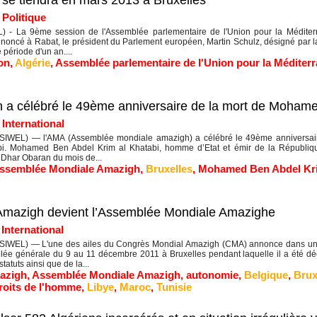
se tiendra en mars 2013 à Bruxelles
|
Politique
 - La 9ème session de l'Assemblée parlementaire de l'Union pour la Médite
nnoncé à Rabat, le président du Parlement européen, Martin Schulz, désigné par l
période d'un an....
on
,
Algérie
,
Assemblée parlementaire de l'Union pour la Méditer
 a célébré le 49ème anniversaire de la mort de Mohame
|
International
WEL) — l'AMA (Assemblée mondiale amazigh) a célébré le 49ème anniversair
bi. Mohamed Ben Abdel Krim al Khatabi, homme d’Etat et émir de la République 
 Dhar Obaran du mois de...
ssemblée Mondiale Amazigh
,
Bruxelles
,
Mohamed Ben Abdel Kri
Amazigh devient l’Assemblée Mondiale Amazighe
|
International
WEL) — L'une des ailes du Congrès Mondial Amazigh (CMA) annonce dans un 
ée générale du 9 au 11 décembre 2011 à Bruxelles pendant laquelle il a été d
tatuts ainsi que de la...
azigh
,
Assemblée Mondiale Amazigh
,
autonomie
,
Belgique
,
Brux
roits de l'homme
,
Libye
,
Maroc
,
Tunisie